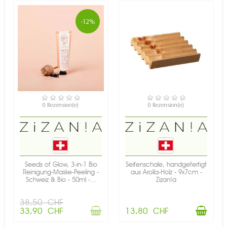
-12%
NICHT AUF LAGER
VERFÜGBAR
0 Rezension(e)
0 Rezension(e)
Seeds of Glow, 3-in-1 Bio
Seifenschale, handgefertigt
Reinigung-Maske-Peeling -
aus Arolla-Holz - 9x7cm -
Schweiz & Bio - 50ml -...
Zizan!a
38,50 CHF
33,90 CHF
13,80 CHF