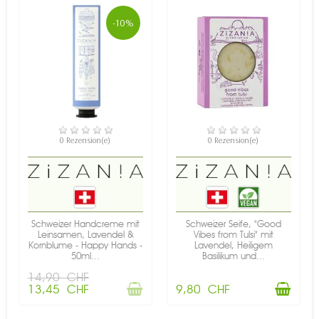
-10%
NICHT AUF LAGER
VERFÜGBAR
0 Rezension(e)
0 Rezension(e)
Schweizer Handcreme mit
Schweizer Seife, "Good
Leinsamen, Lavendel &
Vibes from Tulsi" mit
Kornblume - Happy Hands -
Lavendel, Heiligem
50ml...
Basilikum und...
14,90 CHF
13,45 CHF
9,80 CHF