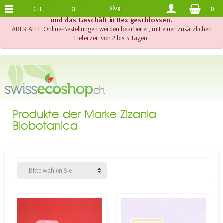
CHF
DE
Blog
0
KOSTENLOSER VERSAND
AB 120.-
!! Wichtig !! Bis am 20. August 2026 sind der Telefonsupport
und das Geschäft in Bex geschlossen.
ABER ALLE Online-Bestellungen werden bearbeitet, mit einer zusätzlichen
Lieferzeit von 2 bis 3 Tagen.
Produkte der Marke Zizania
Biobotanica
-- Bitte wählen Sie --