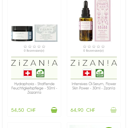
VERFÜGBAR
NICHT AUF LAGER
0 Rezension(e)
0 Rezension(e)
Hydraphoria - Straffende
Intensives Öl-Serum, Flower
Feuchtigkeitspflege - 50ml -
Skin Power - 30ml - Zizan!a
Ziazan!a
54,50 CHF
64,90 CHF