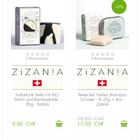
-10%
VERFÜGBAR
VERFÜGBAR
0 Rezension(e)
0 Rezension(e)
Natürliche Seife mit BIO-
Reise-Set, Festes Shampoo
Mohn und Bambuskohle -
Schweiz - 3x 25g + Box -
85g - Zizania
Zizania
18,90 CHF
9,80 CHF
17,05 CHF