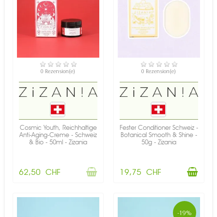
NICHT AUF LAGER
VERFÜGBAR
0 Rezension(e)
0 Rezension(e)
Cosmic Youth, Reichhaltige
Fester Conditioner Schweiz -
Anti-Aging-Creme - Schweiz
Botanical Smooth & Shine -
& Bio - 50ml - Zizania
50g - Zizania
62,50 CHF
19,75 CHF
-19%