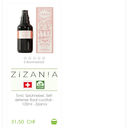
VERFÜGBAR
0 Rezension(e)
Tonic Sprühnebel, Self-
defense floral cocktail -
100ml - Zizan!a
31,50 CHF