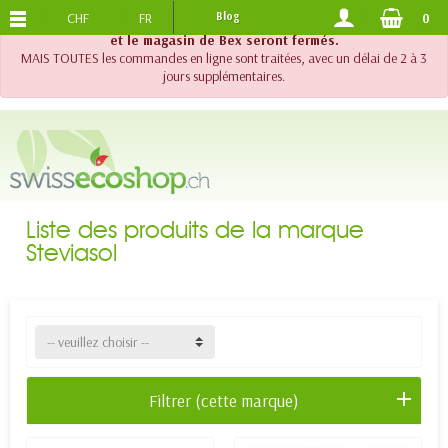
CHF
FR
Blog
0
PORTS OFFERTS
DES 120.-
!! Important !! Jusqu'au 20 août 2026, le support téléphonique
et le magasin de Bex seront fermés.
MAIS TOUTES les commandes en ligne sont traitées, avec un délai de 2 à 3
jours supplémentaires.
Liste des produits de la marque
Steviasol
-- veuillez choisir --
Filtrer (cette marque)