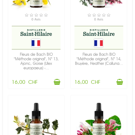
EN STOCK
EN STOCK
0 Avis
0 Avis
Fleurs de Bach BIO
Fleurs de Bach BIO
"Méthode original", N° 13,
"Méthode original", N° 14,
Ajonc, Gorse (Ulex
Bruyère, Heather (Calluna...
europaeus) -...
16,00 CHF
16,00 CHF