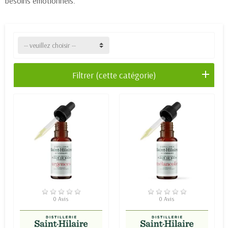
besoins émotionnels.
-- veuillez choisir --
Filtrer (cette catégorie)
EN STOCK
EN STOCK
0 Avis
0 Avis