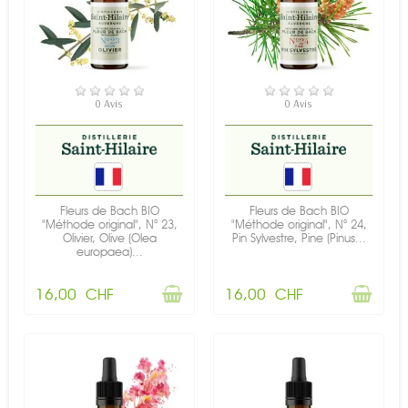
RUPTURE DE STOCK
RUPTURE DE STOCK
0 Avis
0 Avis
Fleurs de Bach BIO
Fleurs de Bach BIO
"Méthode original", N° 23,
"Méthode original", N° 24,
Olivier, Olive (Olea
Pin Sylvestre, Pine (Pinus...
europaea)...
16,00 CHF
16,00 CHF