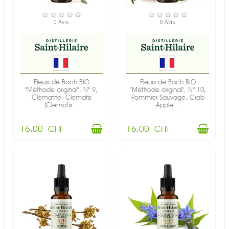
EN STOCK
EN STOCK
0 Avis
0 Avis
Fleurs de Bach BIO
Fleurs de Bach BIO
"Méthode original", N° 9,
"Méthode original", N° 10,
Clématite, Clematis
Pommier Sauvage, Crab
(Clematis...
Apple...
16,00 CHF
16,00 CHF