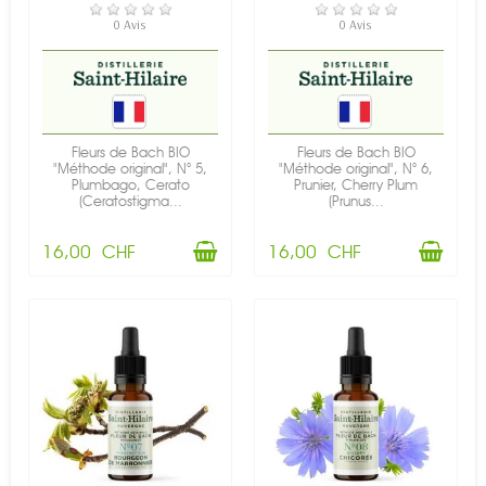
EN STOCK
EN STOCK
0 Avis
0 Avis
Fleurs de Bach BIO
Fleurs de Bach BIO
"Méthode original", N° 5,
"Méthode original", N° 6,
Plumbago, Cerato
Prunier, Cherry Plum
(Ceratostigma...
(Prunus...
16,00 CHF
16,00 CHF