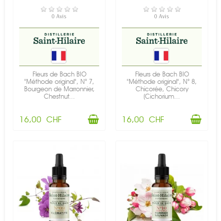
EN STOCK
EN STOCK
0 Avis
0 Avis
Fleurs de Bach BIO
Fleurs de Bach BIO
"Méthode original", N° 7,
"Méthode original", N° 8,
Bourgeon de Marronnier,
Chicorée, Chicory
Chestnut...
(Cichorium...
16,00 CHF
16,00 CHF