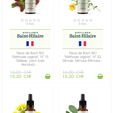
EN STOCK
EN STOCK
0 Avis
0 Avis
Fleurs de Bach BIO
Fleurs de Bach BIO
"Méthode original", N° 19,
"Méthode original", N° 20,
Mélèze, Larch (Larix
Mimule, Mimulus (Mimulus...
decidua) -...
16,00 CHF
16,00 CHF
15,20 CHF
15,20 CHF