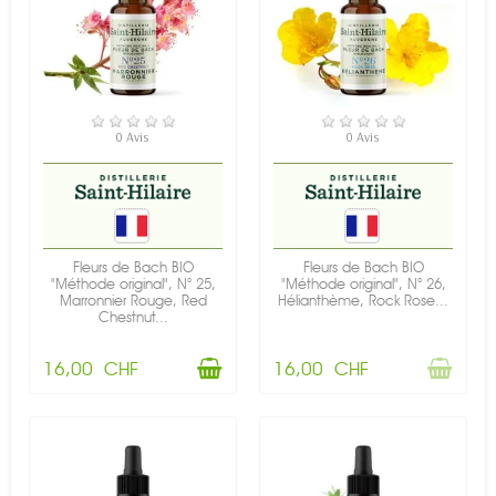
EN STOCK
RUPTURE DE STOCK
0 Avis
0 Avis
Fleurs de Bach BIO
Fleurs de Bach BIO
"Méthode original", N° 25,
"Méthode original", N° 26,
Marronnier Rouge, Red
Hélianthème, Rock Rose...
Chestnut...
16,00 CHF
16,00 CHF