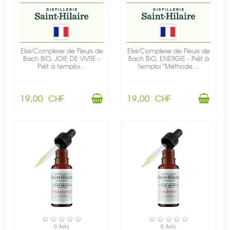
Elixir/Complexe de Fleurs de
Elixir/Complexe de Fleurs de
Bach BIO, JOIE DE VIVRE -
Bach BIO, ENERGIE - Prêt à
Prêt à l'emploi...
l'emploi "Méthode...
19,00 CHF
19,00 CHF
EN STOCK
EN STOCK
0 Avis
0 Avis