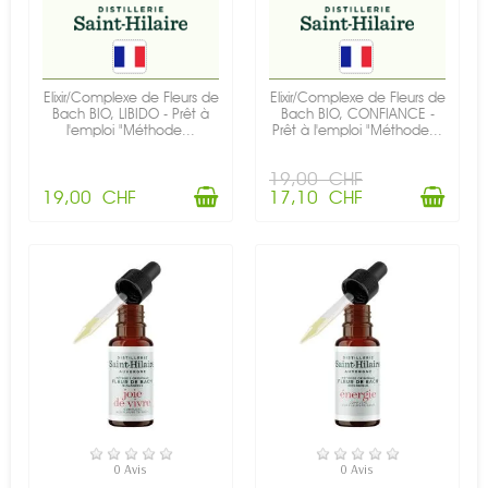
Elixir/Complexe de Fleurs de
Elixir/Complexe de Fleurs de
Bach BIO, LIBIDO - Prêt à
Bach BIO, CONFIANCE -
l'emploi "Méthode...
Prêt à l'emploi "Méthode...
19,00 CHF
19,00 CHF
17,10 CHF
EN STOCK
EN STOCK
0 Avis
0 Avis