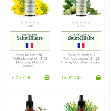
EN STOCK
EN STOCK
0 Avis
0 Avis
Fleurs de Bach BIO
Fleurs de Bach BIO
"Méthode original", N° 21,
"Méthode original", N° 22,
Moutarde, Mustard
Chêne, Oak (Quercus robur)
(Sinapis...
-...
16,00 CHF
16,00 CHF