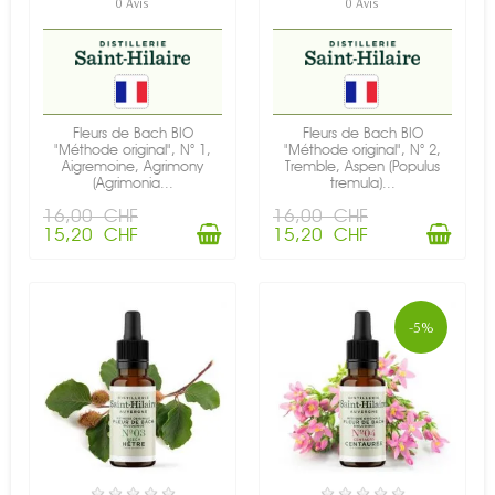
0 Avis
0 Avis
Fleurs de Bach BIO
Fleurs de Bach BIO
"Méthode original", N° 1,
"Méthode original", N° 2,
Aigremoine, Agrimony
Tremble, Aspen (Populus
(Agrimonia...
tremula)...
16,00 CHF
16,00 CHF
15,20 CHF
15,20 CHF
-5%