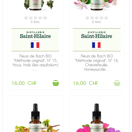
EN STOCK
RUPTURE DE STOCK
0 Avis
0 Avis
Fleurs de Bach BIO
Fleurs de Bach BIO
"Méthode original", N° 15,
"Méthode original", N° 16,
Houx, Holly (Ilex aquifolium)
Chèvrefeuille,
-...
Honeysuckle...
16,00 CHF
16,00 CHF