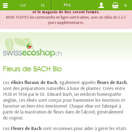
CHF
FR
Blog
0
PORTS OFFERTS
DES 120.-
!! Important !! Jusqu'au 20 août 2026, le support téléphonique
et le magasin de Bex seront fermés.
MAIS TOUTES les commandes en ligne sont traitées, avec un délai de 2 à 3
jours supplémentaires.
Fleurs de BACH Bio
Les
élixirs floraux de Bach
, également appelés
fleurs de Bach
,
sont des préparations naturelles à base de plantes. Créés entre
1928 et 1936 par le Dr. Edward Bach, un médecin homéopathe
anglais, ces élixirs sont conçus pour harmoniser les émotions et
favoriser un bien-être émotionnel. Chaque élixir est fabriqué à
partir de la macération de fleurs dans de l’alcool, généralement
du cognac.
Les
Fleurs de Bach
sont reconnues pour aider à gérer les états