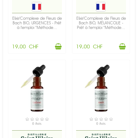
Elixir/Complexe de Fleurs de
Elixir/Complexe de Fleurs de
Bach BIO, URGENCES - Prêt
Bach BIO, MÉLANCOLIE -
à l'emploi "Méthode...
Prêt à l'emploi "Méthode...
19,00 CHF
19,00 CHF
EN STOCK
RUPTURE DE STOCK
0 Avis
0 Avis