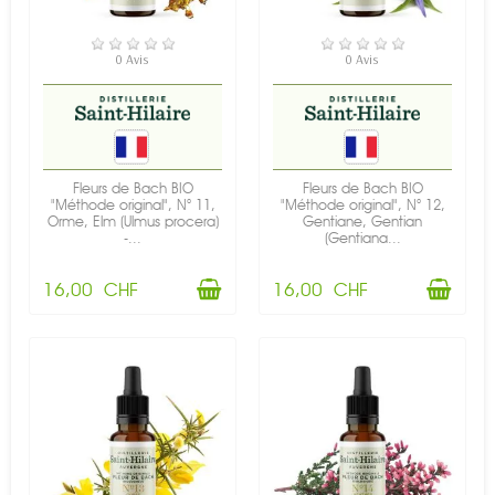
EN STOCK
EN STOCK
0 Avis
0 Avis
Fleurs de Bach BIO
Fleurs de Bach BIO
"Méthode original", N° 11,
"Méthode original", N° 12,
Orme, Elm (Ulmus procera)
Gentiane, Gentian
-...
(Gentiana...
16,00 CHF
16,00 CHF