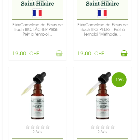
Elixir/Complexe de Fleurs de
Elixir/Complexe de Fleurs de
Bach BIO, LÂCHER-PRISE -
Bach BIO, PEURS - Prêt à
Prêt à l'emploi...
l'emploi "Méthode...
19,00 CHF
19,00 CHF
-10%
EN STOCK
EN STOCK
0 Avis
0 Avis