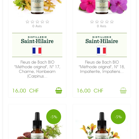
EN STOCK
RUPTURE DE STOCK
0 Avis
0 Avis
Fleurs de Bach BIO
Fleurs de Bach BIO
"Méthode original", N° 17,
"Méthode original", N° 18,
Charme, Hornbeam
Impatiente, Impatiens...
(Carpinus...
16,00 CHF
16,00 CHF
-5%
-5%