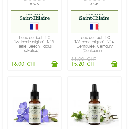
EN STOCK
EN STOCK
0 Avis
0 Avis
Fleurs de Bach BIO
Fleurs de Bach BIO
"Méthode original", N° 3,
"Méthode original", N° 4,
Hêtre, Beech (Fagus
Centaurée, Centaury
sylvatica) -...
(Centaurium...
16,00 CHF
16,00 CHF
15,20 CHF