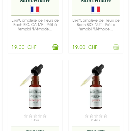
Elixir/Complexe de Fleurs de
Elixir/Complexe de Fleurs de
Bach BIO, CALME - Prêt à
Bach BIO, NUIT - Prêt à
l'emploi "Méthode...
l'emploi "Méthode...
19,00 CHF
19,00 CHF
RUPTURE DE STOCK
EN STOCK
0 Avis
0 Avis