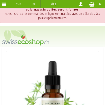
CHF
FR
Blog
0
PORTS OFFERTS
DES 120.-
!! Important !! Jusqu'au 20 août 2026, le support téléphonique
et le magasin de Bex seront fermés.
MAIS TOUTES les commandes en ligne sont traitées, avec un délai de 2 à 3
jours supplémentaires.