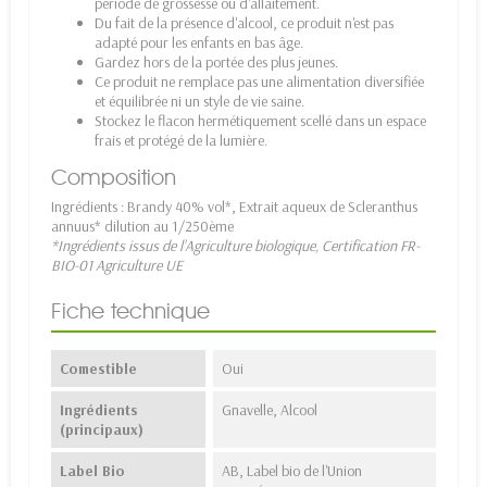
période de grossesse ou d'allaitement.
Du fait de la présence d'alcool, ce produit n'est pas
adapté pour les enfants en bas âge.
Gardez hors de la portée des plus jeunes.
Ce produit ne remplace pas une alimentation diversifiée
et équilibrée ni un style de vie saine.
Stockez le flacon hermétiquement scellé dans un espace
frais et protégé de la lumière.
Composition
Ingrédients : Brandy 40% vol*, Extrait aqueux de Scleranthus
annuus* dilution au 1/250ème
*Ingrédients issus de l’Agriculture biologique, Certification FR-
BIO-01 Agriculture UE
Fiche technique
Comestible
Oui
Ingrédients
Gnavelle, Alcool
(principaux)
Label Bio
AB, Label bio de l'Union