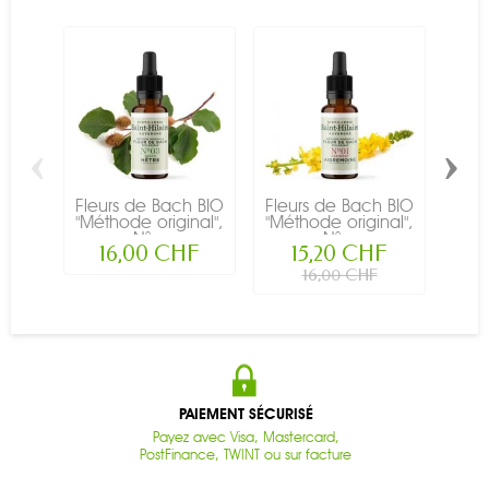
‹
›
Fleurs de Bach BIO
Fleurs de Bach BIO
Fleu
"Méthode original",
"Méthode original",
"Mét
N°...
N°...
16,00 CHF
15,20 CHF
16,00 CHF
PAIEMENT SÉCURISÉ
Payez avec Visa, Mastercard,
PostFinance, TWINT ou sur facture