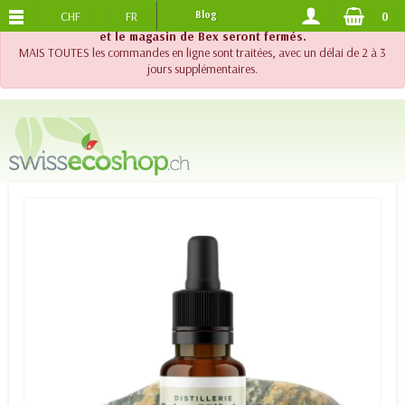
CHF
FR
Blog
0
PORTS OFFERTS
DES 120.-
!! Important !! Jusqu'au 20 août 2026, le support téléphonique
et le magasin de Bex seront fermés.
MAIS TOUTES les commandes en ligne sont traitées, avec un délai de 2 à 3
jours supplémentaires.