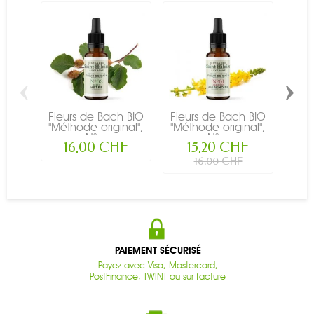
‹
›
Fleurs de Bach BIO
Fleurs de Bach BIO
Fleu
"Méthode original",
"Méthode original",
"Mét
N°...
N°...
16,00 CHF
15,20 CHF
16,00 CHF
PAIEMENT SÉCURISÉ
Payez avec Visa, Mastercard,
PostFinance, TWINT ou sur facture