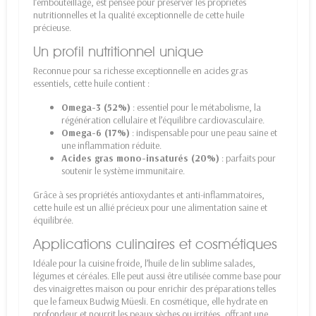
l’embouteillage, est pensée pour préserver les propriétés
nutritionnelles et la qualité exceptionnelle de cette huile
précieuse.
Un profil nutritionnel unique
Reconnue pour sa richesse exceptionnelle en acides gras
essentiels, cette huile contient :
Omega-3 (52%)
: essentiel pour le métabolisme, la
régénération cellulaire et l’équilibre cardiovasculaire.
Omega-6 (17%)
: indispensable pour une peau saine et
une inflammation réduite.
Acides gras mono-insaturés (20%)
: parfaits pour
soutenir le système immunitaire.
Grâce à ses propriétés antioxydantes et anti-inflammatoires,
cette huile est un allié précieux pour une alimentation saine et
équilibrée.
Applications culinaires et cosmétiques
Idéale pour la cuisine froide, l’huile de lin sublime salades,
légumes et céréales. Elle peut aussi être utilisée comme base pour
des vinaigrettes maison ou pour enrichir des préparations telles
que le fameux Budwig Müesli. En cosmétique, elle hydrate en
profondeur et nourrit les peaux sèches ou irritées, offrant une