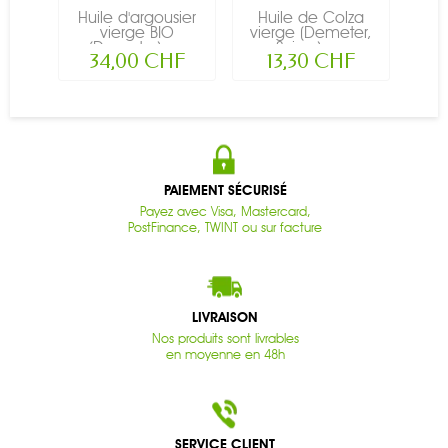
Huile d'argousier
Huile de Colza
Hui
vierge BIO
vierge (Demeter,
vier
(Demeter) -...
Suisse) -...
34,00 CHF
13,30 CHF
PAIEMENT SÉCURISÉ
Payez avec Visa, Mastercard,
PostFinance, TWINT ou sur facture
LIVRAISON
Nos produits sont livrables
en moyenne en 48h
SERVICE CLIENT