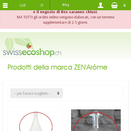
CHF
IT
Blog
0
SPEDIZIONE GRATUITA
DA 120.-
!! Importante !! Fino al 20 agosto 2026, l'assistenza telefonica
e il negozio di Bex saranno chiusi.
MA TUTTI gli ordini online vengono elaborati, con un termine
supplementare di 2-3 giorni.
Prodotti della marca ZEN'Arôme
-- per favore scegliete --