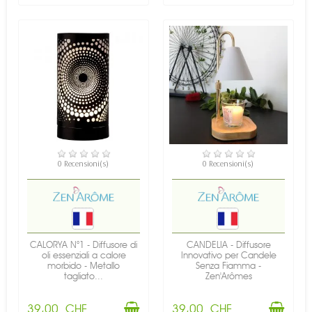
DISPONIBILE
DISPONIBILE
0 Recensioni(s)
0 Recensioni(s)
CALORYA N°1 - Diffusore di
CANDELIA - Diffusore
oli essenziali a calore
Innovativo per Candele
morbido - Metallo
Senza Fiamma -
tagliato...
Zen'Arômes
39,00 CHF
39,00 CHF