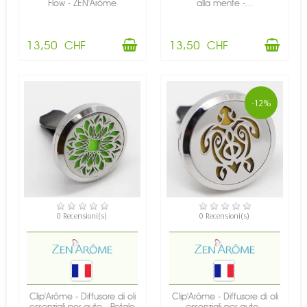
Flow - ZEN'Arôme
alla mente -...
13,50 CHF
13,50 CHF
-12%
DISPONIBILE
DISPONIBILE
0 Recensioni(s)
0 Recensioni(s)
Clip'Arôme - Diffusore di oli
Clip'Arôme - Diffusore di oli
essenziali per auto - Petalo
essenziali per auto -