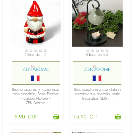
DISPONIBILE
DISPONIBILE
0 Recensioni(s)
0 Recensioni(s)
Brucia-essenze in ceramica
Bruciaprofumi a candela in
con candela, Serie Festiva
ceramica e metallo, serie
– Babbo Natale –
Inspiration SEIS -...
ZEN’Arôme
15,90 CHF
15,90 CHF