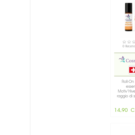
DISPON
0 Recens
Roll-On 
essen
Motiv’Hive
raggio di s
14,90 C