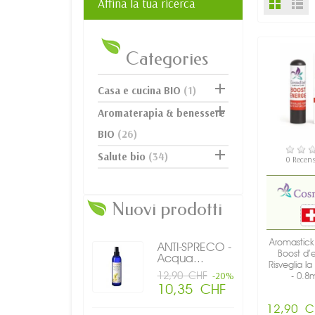
Affina la tua ricerca
Categories

Casa e cucina BIO
(1)

Aromaterapia & benessere
BIO
(26)
DISPON

Salute bio
(34)
0 Recens
Nuovi prodotti
Aromastick 
ANTI-SPRECO -
Boost d’e
Acqua...
Risveglia la 
12,90 CHF
-20%
- 0.8m
10,35 CHF
12,90 C