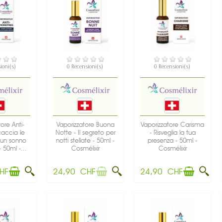
IBILE
NON DISPONIBILE
DISPONIBILE
ioni(s)
0 Recensioni(s)
0 Recensioni(s)
ore Anti-
Vaporizzatore Buona
Vaporizzatore Carisma
caccia le
Notte - Il segreto per
- Risveglia la tua
 un sonno
notti stellate - 50ml -
presenza - 50ml -
 50ml -...
Cosmélixir
Cosmélixir
HF
24,90 CHF
24,90 CHF