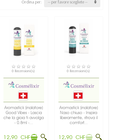
Ordina per:
-- per favore scegliete --
DISPONIBILE
NON DISPONIBILE
0 Recensioni(s)
0 Recensioni(s)
Aromastick (inalatore)
Aromastick (inalatore)
Good Vibes - Lascia
Naso chiuso - Inspira
che la gioia ti avvolga
liberamente, ritrova il
- 0.8ml -...
comfort...
12,90 CHF
12,90 CHF