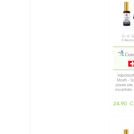
DISPON
0 Recens
Vaporizzat
Mostri - S
paure per
incantato -
24,90 C