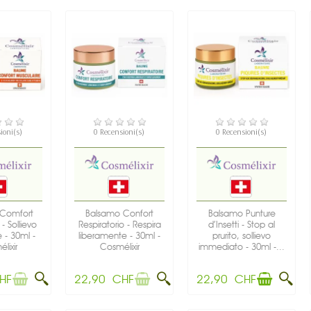
ONIBILE
NON DISPONIBILE
DISPONIBILE
ioni(s)
0 Recensioni(s)
0 Recensioni(s)
Comfort
Balsamo Confort
Balsamo Punture
- Sollievo
Respiratorio - Respira
d’Insetti - Stop al
 - 30ml -
liberamente - 30ml -
prurito, sollievo
lixir
Cosmélixir
immediato - 30ml -...
HF
22,90 CHF
22,90 CHF