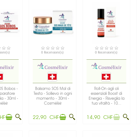
IBILE
DISPONIBILE
NON DISPONIBILE
ioni(s)
0 Recensioni(s)
0 Recensioni(s)
S Bobos -
Balsamo SOS Mal di
Roll-On agli oli
riparatore
Testa - Sollievo in ogni
essenziali Boost di
ia - 30ml -
momento - 30ml -
Energia - Risveglia la
lixir
Cosmélixir
tua vitalità - 10...
HF
22,90 CHF
14,90 CHF