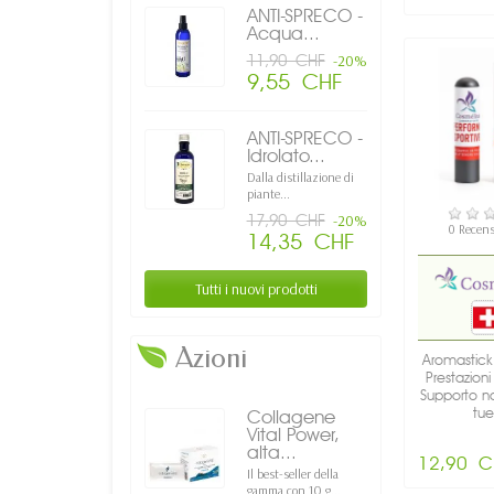
ANTI-SPRECO -
Acqua...
11,90 CHF
-20%
9,55 CHF
ANTI-SPRECO -
Idrolato...
Dalla distillazione di
piante...
DISPON
17,90 CHF
-20%
0 Recens
14,35 CHF
Tutti i nuovi prodotti
Azioni
Aromastick 
Prestazioni
Supporto na
tue
Collagene
Vital Power,
alta...
12,90 C
Il best-seller della
gamma con 10 g...