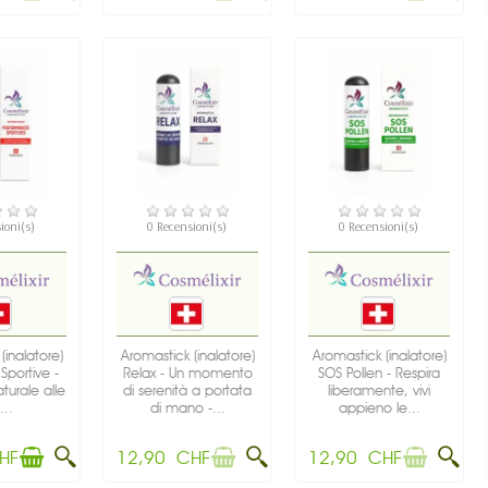
IBILE
NON DISPONIBILE
NON DISPONIBILE
ioni(s)
0 Recensioni(s)
0 Recensioni(s)
(inalatore)
Aromastick (inalatore)
Aromastick (inalatore)
 Sportive -
Relax - Un momento
SOS Pollen - Respira
turale alle
di serenità a portata
liberamente, vivi
...
di mano -...
appieno le...
HF
12,90 CHF
12,90 CHF