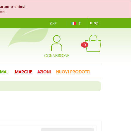
saranno chiusi.
rni.
Blog
CHF
IT
0
CONNESSIONE
IMALI
MARCHE
AZIONI
NUOVI PRODOTTI