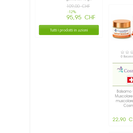
109,00 CHF
-12%
95,95 CHF
Tutti i prodotti in azioni
NON DISP
0 Recens
Balsamo 
Muscolare 
muscolare
Cosmé
22,90 C