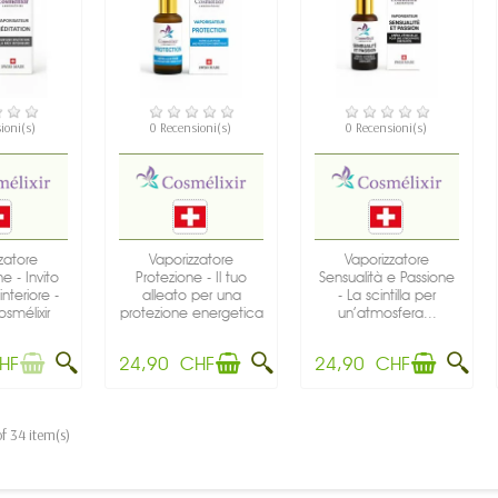
ONIBILE
DISPONIBILE
DISPONIBILE
ioni(s)
0 Recensioni(s)
0 Recensioni(s)
zatore
Vaporizzatore
Vaporizzatore
e - Invito
Protezione - Il tuo
Sensualità e Passione
nteriore -
alleato per una
- La scintilla per
smélixir
protezione energetica
un’atmosfera...
-...
HF
24,90 CHF
24,90 CHF
f 34 item(s)