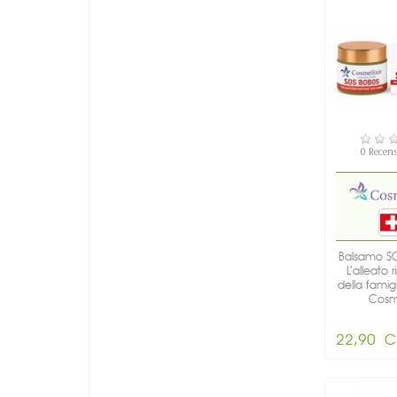
DISPON
0 Recens
Balsamo SO
L’alleato 
della famigl
Cosmé
22,90 C