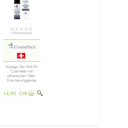
NON DISPONIBILE
0 Recensioni(s)
Voyage Zen Roll-On
Cosmélixir mit
ätherischen Ölen.
Eine beruhigende
Synergie...
14,90 CHF