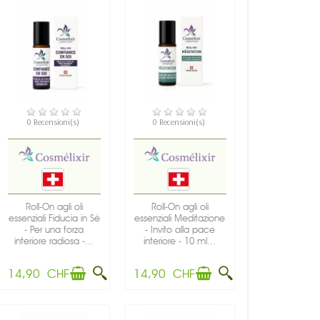
DISPONIBILE
DISPONIBILE
0 Recensioni(s)
0 Recensioni(s)
Roll-On agli oli
Roll-On agli oli
essenziali Fiducia in Sé
essenziali Meditazione
- Per una forza
- Invito alla pace
interiore radiosa -...
interiore - 10 ml...
14,90 CHF
14,90 CHF