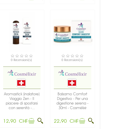
NON DISPONIBILE
NON DISPONIBILE
0 Recensioni(s)
0 Recensioni(s)
Aromastick (inalatore)
Balsamo Comfort
Viaggio Zen - Il
Digestivo - Per una
piacere di spostarsi
digestione serena -
con serenità -...
30ml - Cosmélixir
12,90 CHF
22,90 CHF