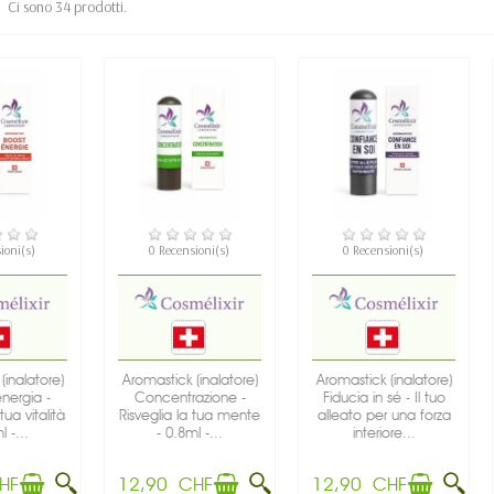
Ci sono 34 prodotti.
IBILE
DISPONIBILE
DISPONIBILE
ioni(s)
0 Recensioni(s)
0 Recensioni(s)
(inalatore)
Aromastick (inalatore)
Aromastick (inalatore)
nergia -
Concentrazione -
Fiducia in sé - Il tuo
tua vitalità
Risveglia la tua mente
alleato per una forza
l -...
- 0.8ml -...
interiore...
HF
12,90 CHF
12,90 CHF