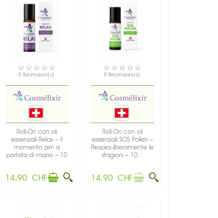
DISPONIBILE
NON DISPONIBILE
0 Recensioni(s)
0 Recensioni(s)
Roll-On con oli
Roll-On con oli
essenziali Relax – Il
essenziali SOS Pollen –
momento zen a
Respira liberamente le
portata di mano – 10
stagioni – 10...
ml –...
14,90 CHF
14,90 CHF