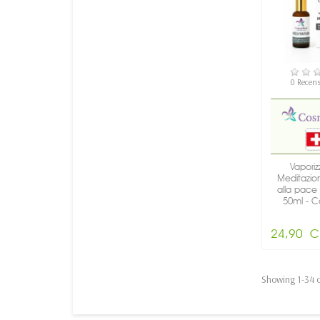
NON DISP
0 Recens
Vaporiz
Meditazion
alla pace i
50ml - Co
24,90 C
Showing 1-34 o