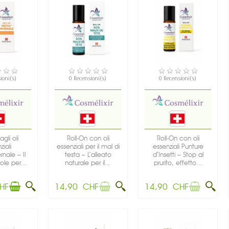
IBILE
NON DISPONIBILE
NON DISPONIBILE
ioni(s)
0 Recensioni(s)
0 Recensioni(s)
agli oli
Roll-On con oli
Roll-On con oli
ziali
essenziali per il mal di
essenziali Punture
rnale – Il
testa – L’alleato
d’Insetti – Stop al
ole per...
naturale per il...
prurito, effetto...
HF
14,90 CHF
14,90 CHF