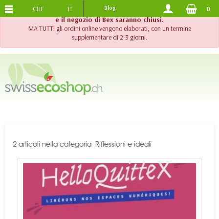
CHF
IT
Blog
0
SPEDIZIONE GRATUITA
DA 120.-
!! Importante !! Fino al 20 agosto 2026, l'assistenza telefonica
e il negozio di Bex saranno chiusi.
MA TUTTI gli ordini online vengono elaborati, con un termine
supplementare di 2-3 giorni.
2 articoli nella categoria Riflessioni e ideali