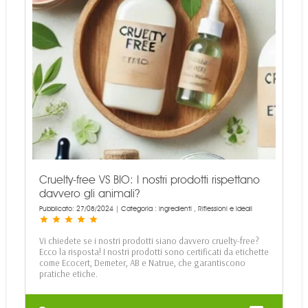
Cruelty-free VS BIO: I nostri prodotti rispettano
davvero gli animali?
Pubblicato: 27/08/2024 | Categoria :
Ingredienti
,
Riflessioni e ideali
star
star
star
star
star
Vi chiedete se i nostri prodotti siano davvero cruelty-free?
Ecco la risposta! I nostri prodotti sono certificati da etichette
come Ecocert, Demeter, AB e Natrue, che garantiscono
pratiche etiche.