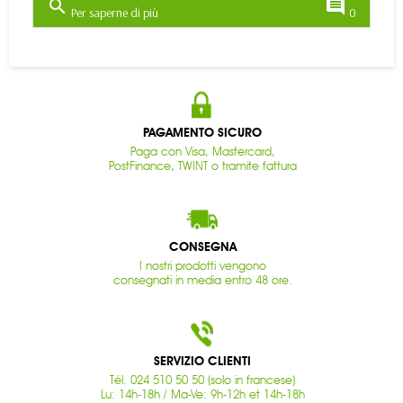
search
comment
Per saperne di più
0
PAGAMENTO SICURO
Paga con Visa, Mastercard,
PostFinance, TWINT o tramite fattura
CONSEGNA
I nostri prodotti vengono
consegnati in media entro 48 ore.
SERVIZIO CLIENTI
Tél. 024 510 50 50 (solo in francese)
Lu: 14h-18h / Ma-Ve: 9h-12h et 14h-18h