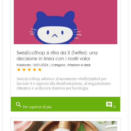
SwissEcoShop si ritira da X (Twitter): una
decisione in linea con i nostri valor
Pubblicato: 15/01/2025 | Categoria :
Riflessioni e ideali
star
star
star
star
star
SwissEcoShop aderisce al movimento #HelloQuitteX per
lasciare X e opporsi alla disinformazione, al negazionismo
climatico e ai discorsi dannosi per l'ecologia.
search
comment
Per saperne di più
0