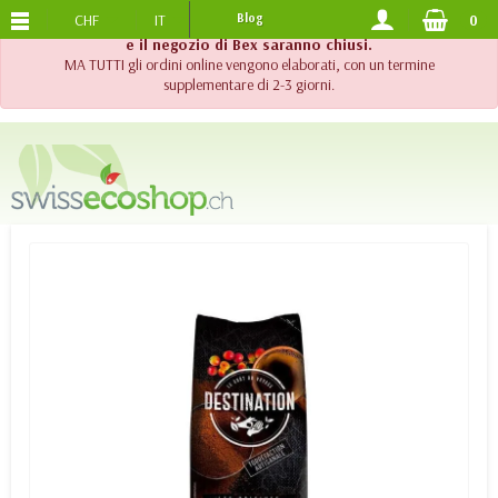
CHF
IT
Blog
0
SPEDIZIONE GRATUITA
DA 120.-
!! Importante !! Fino al 20 agosto 2026, l'assistenza telefonica
e il negozio di Bex saranno chiusi.
MA TUTTI gli ordini online vengono elaborati, con un termine
supplementare di 2-3 giorni.