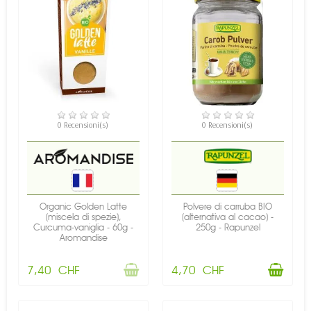
NON DISPONIBILE
DISPONIBILE
0 Recensioni(s)
0 Recensioni(s)
Organic Golden Latte
Polvere di carruba BIO
(miscela di spezie),
(alternativa al cacao) -
Curcuma-vaniglia - 60g -
250g - Rapunzel
Aromandise
7,40 CHF
4,70 CHF