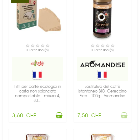
DISPONIBILE
NON DISPONIBILE
0 Recensioni(s)
0 Recensioni(s)
Filtri per caffè ecologici in
Sostitutivo del caffè
carta non sbiancata
istantaneo BIO, Cereccino
compostabile - misura 4,
Fico - 100g - Aromandise
80...
3,60 CHF
7,50 CHF