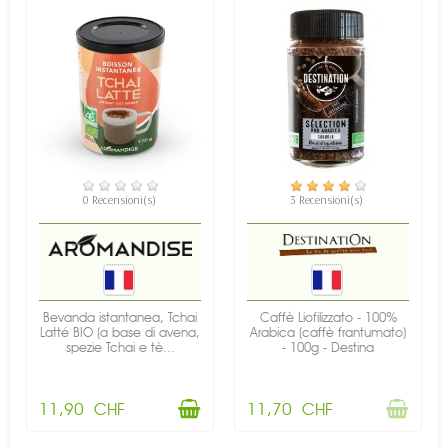
DISPONIBILE
NON DISPONIBILE
0 Recensioni(s)
3 Recensioni(s)
Bevanda istantanea, Tchai
Caffè Liofilizzato - 100%
Latté BIO (a base di avena,
Arabica (caffè frantumato)
spezie Tchai e tè...
- 100g - Destina
11,90 CHF
11,70 CHF