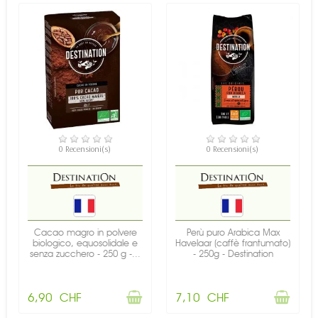
NON DISPONIBILE
NON DISPONIBILE
0 Recensioni(s)
0 Recensioni(s)
Cacao magro in polvere
Perù puro Arabica Max
biologico, equosolidale e
Havelaar (caffè frantumato)
senza zucchero - 250 g -...
- 250g - Destination
6,90 CHF
7,10 CHF