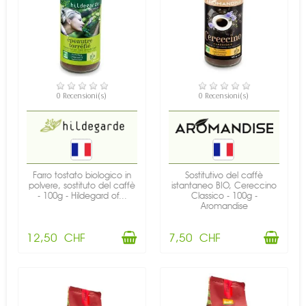
DISPONIBILE
DISPONIBILE
0 Recensioni(s)
0 Recensioni(s)
Farro tostato biologico in
Sostitutivo del caffè
polvere, sostituto del caffè
istantaneo BIO, Cereccino
- 100g - Hildegard of...
Classico - 100g -
Aromandise
12,50 CHF
7,50 CHF