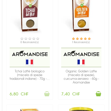
NON DISPONIBILE
DISPONIBILE
0 Recensioni(s)
1 Recensioni(s)
Tchai Latté biologico
Organic Golden Latte
(miscela di spezie
(miscela di spezie),
tradizionali indiane) - 70g -...
curcuma-zenzero - 60g -
Aromandise
6,80 CHF
7,40 CHF