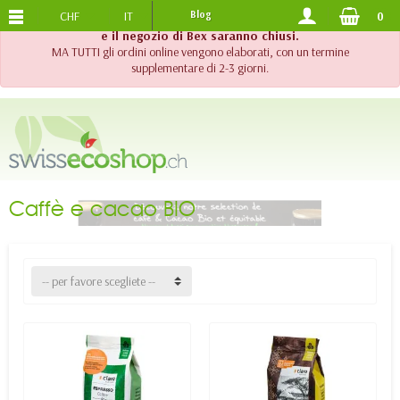
CHF
IT
Blog
0
SPEDIZIONE GRATUITA
DA 120.-
!! Importante !! Fino al 20 agosto 2026, l'assistenza telefonica
e il negozio di Bex saranno chiusi.
MA TUTTI gli ordini online vengono elaborati, con un termine
supplementare di 2-3 giorni.
Caffè e cacao BIO
-- per favore scegliete --