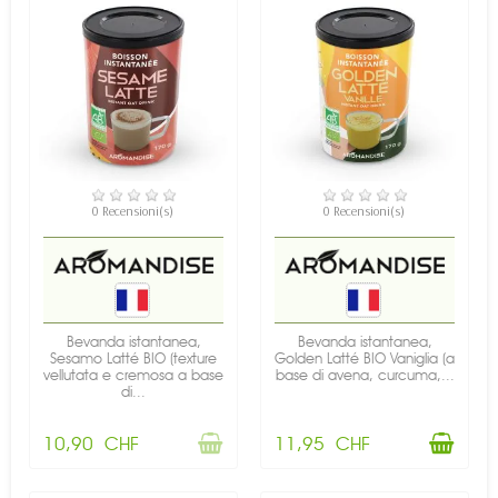
NON DISPONIBILE
DISPONIBILE
0 Recensioni(s)
0 Recensioni(s)
Bevanda istantanea,
Bevanda istantanea,
Sesamo Latté BIO (texture
Golden Latté BIO Vaniglia (a
vellutata e cremosa a base
base di avena, curcuma,...
di...
10,90 CHF
11,95 CHF