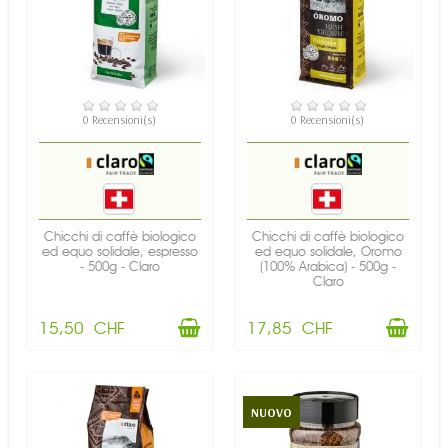
DISPONIBILE
DISPONIBILE
0 Recensioni(s)
0 Recensioni(s)
Chicchi di caffè biologico
Chicchi di caffè biologico
ed equo solidale, espresso
ed equo solidale, Oromo
- 500g - Claro
(100% Arabica) - 500g -
Claro
15,50 CHF
17,85 CHF
NUOVO