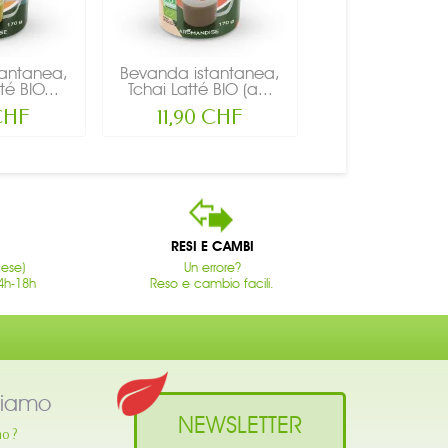
tantanea,
Bevanda istantanea,
é BIO...
Tchai Latté BIO (a...
 CHF
11,90 CHF
RESI E CAMBI
cese)
Un errore?
4h-18h
Reso e cambio facili.
siamo
NEWSLETTER
mo ?