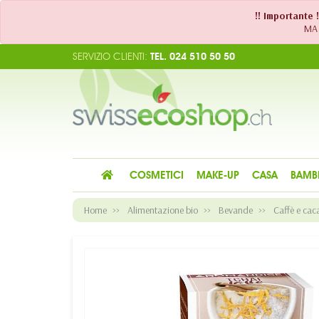
!! Importante 
MA 
SERVIZIO CLIENTI:
TEL. 024 510 50 50
COSMETICI
MAKE-UP
CASA
BAMB
Home
Alimentazione bio
Bevande
Caffè e cac