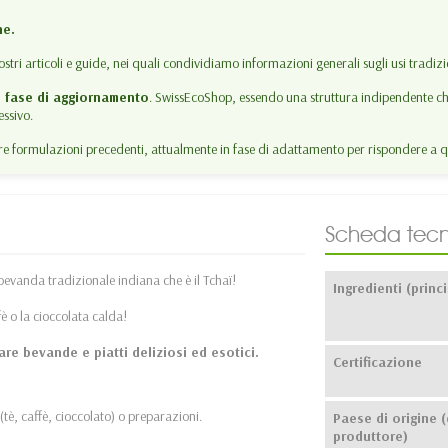
ne.
ostri articoli e guide, nei quali condividiamo informazioni generali sugli usi tradizion
n fase di aggiornamento
. SwissEcoShop, essendo una struttura indipendente che
ssivo.
 formulazioni precedenti, attualmente in fase di adattamento per rispondere a q
Scheda tecn
bevanda tradizionale indiana che è il Tchaï!
Ingredienti (princi
fè o la cioccolata calda!
are bevande e piatti deliziosi ed esotici.
Certificazione
tè, caffè, cioccolato) o preparazioni.
Paese di origine (
produttore)