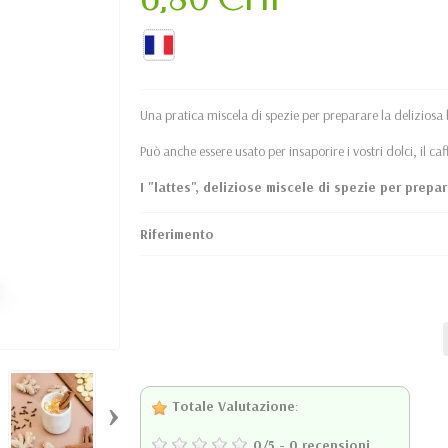
Una pratica miscela di spezie per preparare la deliziosa 
Può anche essere usato per insaporire i vostri dolci, il caf
I "lattes", deliziose miscele di spezie per prepa
Riferimento
›
Totale Valutazione
:
0
/
5
-
0
recensioni