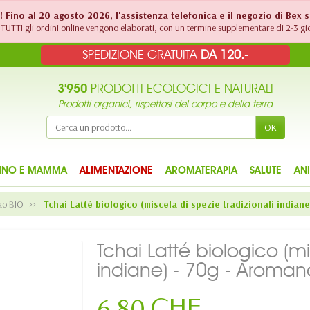
!! Fino al 20 agosto 2026, l'assistenza telefonica e il negozio di Bex 
TUTTI gli ordini online vengono elaborati, con un termine supplementare di 2-3 gio
SPEDIZIONE GRATUITA
DA 120.-
3'950
PRODOTTI ECOLOGICI E NATURALI
Prodotti organici, rispettosi del corpo e della terra
OK
INO E MAMMA
ALIMENTAZIONE
AROMATERAPIA
SALUTE
AN
ao BIO
Tchai Latté biologico (miscela di spezie tradizionali indian
Tchai Latté biologico (mi
indiane) - 70g - Aroman
6,80 CHF