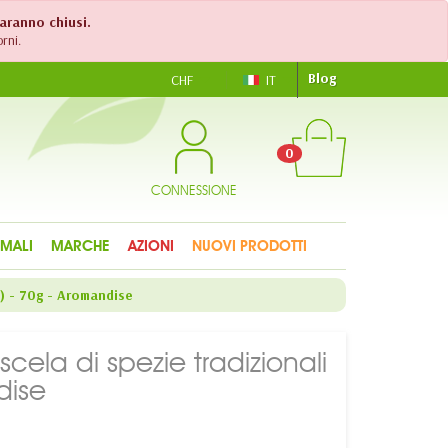
saranno chiusi.
rni.
Blog
CHF
IT
0
CONNESSIONE
IMALI
MARCHE
AZIONI
NUOVI PRODOTTI
e) - 70g - Aromandise
scela di spezie tradizionali
dise