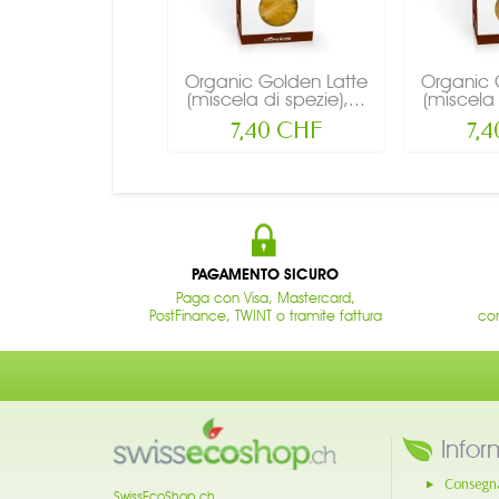
Organic Golden Latte
Organic 
(miscela di spezie),...
(miscela 
7,40 CHF
7,
PAGAMENTO SICURO
Paga con Visa, Mastercard,
PostFinance, TWINT o tramite fattura
con
Infor
Consegn
SwissEcoShop.ch