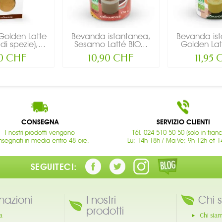
Golden Latte
Bevanda istantanea,
Bevanda is
di spezie),...
Sesamo Latté BIO...
Golden Latt
40 CHF
10,90 CHF
11,95
CONSEGNA
SERVIZIO CLIENTI
I nostri prodotti vengono
Tél. 024 510 50 50 (solo in fran
segnati in media entro 48 ore.
Lu: 14h-18h / Ma-Ve: 9h-12h et 1
SEGUITECI:
mazioni
I nostri
Chi 
prodotti
a
Chi sia