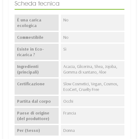
Scheda tecnica
È una carica
No
ecologica
Commestibile
No
Esiste in Eco-
Sì
ricarica ?
Ingredienti
Acacia, Glicerina, Shea, Jojoba,
(principali)
Gomma di xantano, Aloe
Certificazione
Slow Cosmetici, Vegan, Cosmos,
EcoCert, Cruelty Free
Partita dal corpo
Occhi
Paese di origine
Francia
(del produttore)
Per (Sesso)
Donna