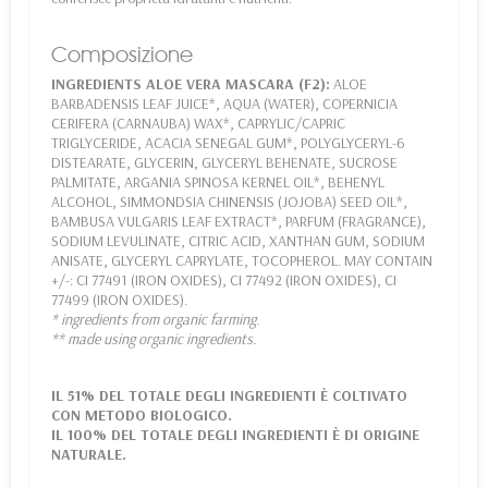
Composizione
INGREDIENTS ALOE VERA MASCARA (F2):
ALOE
BARBADENSIS LEAF JUICE*, AQUA (WATER), COPERNICIA
CERIFERA (CARNAUBA) WAX*, CAPRYLIC/CAPRIC
TRIGLYCERIDE, ACACIA SENEGAL GUM*, POLYGLYCERYL-6
DISTEARATE, GLYCERIN, GLYCERYL BEHENATE, SUCROSE
PALMITATE, ARGANIA SPINOSA KERNEL OIL*, BEHENYL
ALCOHOL, SIMMONDSIA CHINENSIS (JOJOBA) SEED OIL*,
BAMBUSA VULGARIS LEAF EXTRACT*, PARFUM (FRAGRANCE),
SODIUM LEVULINATE, CITRIC ACID, XANTHAN GUM, SODIUM
ANISATE, GLYCERYL CAPRYLATE, TOCOPHEROL. MAY CONTAIN
+/-: CI 77491 (IRON OXIDES), CI 77492 (IRON OXIDES), CI
77499 (IRON OXIDES).
* ingredients from organic farming.
** made using organic ingredients.
IL 51% DEL TOTALE DEGLI INGREDIENTI È COLTIVATO
CON METODO BIOLOGICO.
IL 100% DEL TOTALE DEGLI INGREDIENTI È DI ORIGINE
NATURALE.