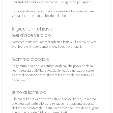
ingrandire l’occhio e al centro per uno sguardo più aperto.
Se l’applicatore è troppo carico, rimuovere l’eccesso con una
velina di carta e non sul bordo del tubo.
Ingredienti chiave
Gel d’aloe vera bio
Noto per le sue virtù ammorbidenti e lenitive, il gel d’aloe vera
bio ripara e lenisce i contorni degli occhi più fragili.
Gomma d’acacia
La gomma d’Acacia, o gomma arabica, che proviene dalla
resina secreta dall’Albero Acacia Senegal, è utilizzata come
agente d’adesione per migliorare la tenuta dei mascara Zao
Make-Up.
Burro di karite bio
Il burro di karité viene estratto dalle noci del karité, un albero
che cresce soltanto allo stato selvatico nella savana arborea
dell’Africa occidentale. La sua composizione ricca di acidi grassi
conferisce proprietà idratanti e nutrienti.