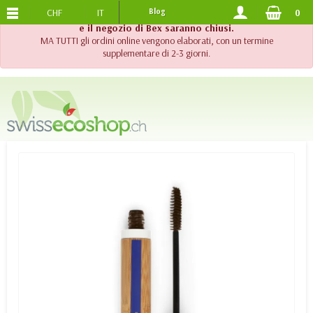
CHF
IT
Blog
0
SPEDIZIONE GRATUITA
DA 120.-
!! Importante !! Fino al 20 agosto 2026, l'assistenza telefonica
e il negozio di Bex saranno chiusi.
MA TUTTI gli ordini online vengono elaborati, con un termine
supplementare di 2-3 giorni.