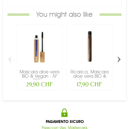
You might also like
‹
›
Mascara aloe vera
Ricarica, Mascara
Ric
BIO & Vegan - N°
aloe vera BIO &
al
090,...
Vegan -...
29,90 CHF
17,90 CHF
PAGAMENTO SICURO
Paga con Visa, Mastercard,