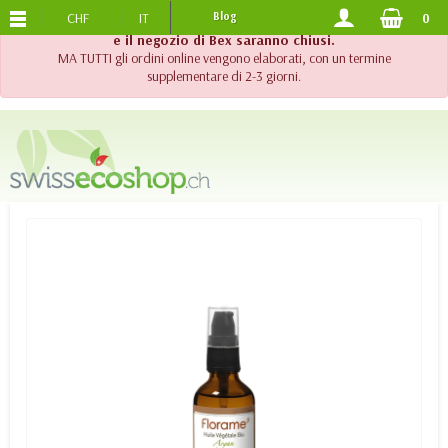
CHF
IT
Blog
0
SPEDIZIONE GRATUITA
DA 120.-
!! Importante !! Fino al 20 agosto 2026, l'assistenza telefonica
e il negozio di Bex saranno chiusi.
MA TUTTI gli ordini online vengono elaborati, con un termine
supplementare di 2-3 giorni.