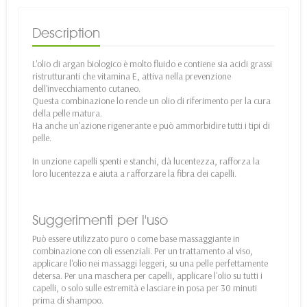
Description
L'olio di argan biologico è molto fluido e contiene sia acidi grassi
ristrutturanti che vitamina E, attiva nella prevenzione
dell'invecchiamento cutaneo.
Questa combinazione lo rende un olio di riferimento per la cura
della pelle matura.
Ha anche un'azione rigenerante e può ammorbidire tutti i tipi di
pelle.
In unzione capelli spenti e stanchi, dà lucentezza, rafforza la
loro lucentezza e aiuta a rafforzare la fibra dei capelli.
Suggerimenti per l'uso
Può essere utilizzato puro o come base massaggiante in
combinazione con oli essenziali. Per un trattamento al viso,
applicare l'olio nei massaggi leggeri, su una pelle perfettamente
detersa. Per una maschera per capelli, applicare l'olio su tutti i
capelli, o solo sulle estremità e lasciare in posa per 30 minuti
prima di shampoo.