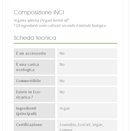
Composizione INCI
rgania spinosa (Argan) kernel oil*
A
*
Gli ingredienti sono coltivati secondo il metodo biologico
Scheda tecnica
È un accessorio
No
È una carica
No
ecologica
Commestibile
No
Esiste in Eco-
No
ricarica ?
Ingredienti
Argan
(principali)
Certificazione
CosmeBio, EcoCert, Vegan,
Cosmos