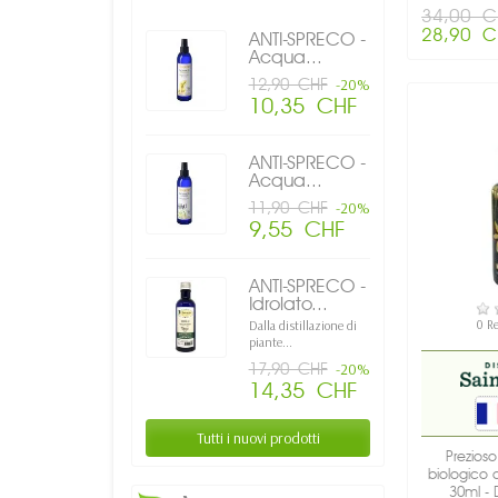
34,00 C
28,90 C
ANTI-SPRECO -
Acqua...
12,90 CHF
-20%
10,35 CHF
ANTI-SPRECO -
Acqua...
11,90 CHF
-20%
9,55 CHF
ANTI-SPRECO -
Idrolato...
DI
0 R
Dalla distillazione di
piante...
17,90 CHF
-20%
14,35 CHF
Tutti i nuovi prodotti
Prezioso 
biologico 
30ml - D