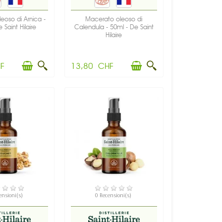
eoso di Arnica -
Macerato oleoso di
 Saint Hilaire
Calendula - 50ml - De Saint
Hilaire
F
13,80 CHF
PONIBILE
DISPONIBILE
ensioni(s)
0 Recensioni(s)