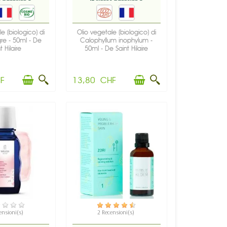
e (biologico) di
Olio vegetale (biologico) di
gre - 50ml - De
Calophyllum inophylum -
t Hilaire
50ml - De Saint Hilaire
F
13,80 CHF
PONIBILE
DISPONIBILE
ensioni(s)
2 Recensioni(s)