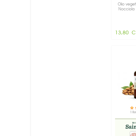
Olio veget
Nocciola 
13,80 C
DI
1 R