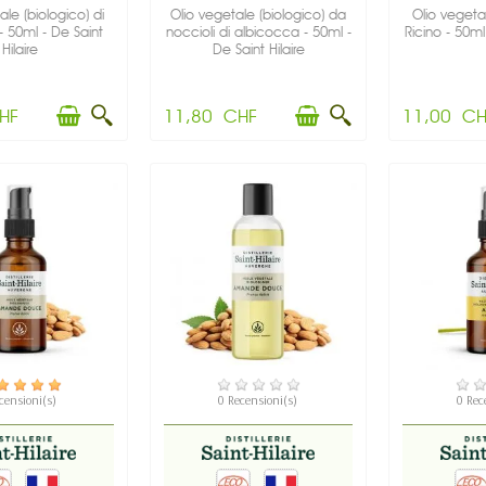
ale (biologico) di
Olio vegetale (biologico) da
Olio vegetal
- 50ml - De Saint
noccioli di albicocca - 50ml -
Ricino - 50ml 
Hilaire
De Saint Hilaire
HF
11,80 CHF
11,00 CH
SPONIBILE
DISPONIBILE
DIS
ecensioni(s)
0 Recensioni(s)
0 Rec