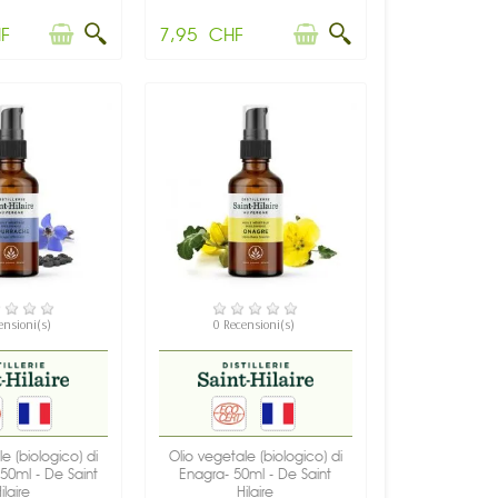
F
7,95 CHF
PONIBILE
DISPONIBILE
ensioni(s)
0 Recensioni(s)
e (biologico) di
Olio vegetale (biologico) di
 50ml - De Saint
Enagra- 50ml - De Saint
ilaire
Hilaire