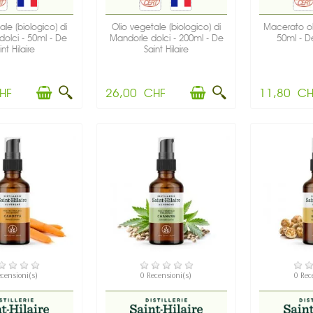
ale (biologico) di
Olio vegetale (biologico) di
Macerato ol
dolci - 50ml - De
Mandorle dolci - 200ml - De
50ml - De
int Hilaire
Saint Hilaire
HF
26,00 CHF
11,80 CH
SPONIBILE
DISPONIBILE
DIS
ecensioni(s)
0 Recensioni(s)
0 Rec