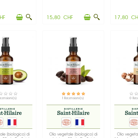
HF
15,80 CHF
17,80 CH
SPONIBILE
DISPONIBILE
DIS
ecensioni(s)
1 Recensioni(s)
0 Rec
ale (biologico) di
Olio vegetale (biologico) di
Olio vegetal