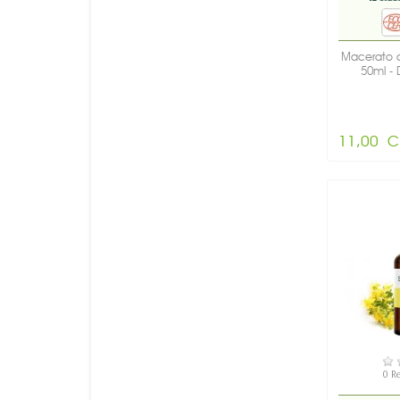
Macerato o
50ml - D
11,00 C
DI
0 R