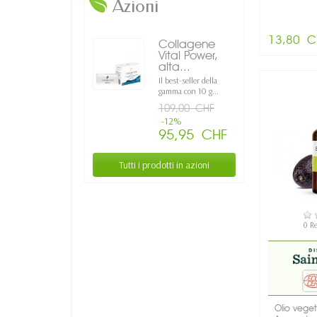
Azioni
13,80 C
Collagene
Vital Power,
alta...
Il best-seller della
gamma con 10 g...
109,00 CHF
-12%
95,95 CHF
Tutti i prodotti in azioni
DI
0 R
Olio veget