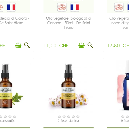
leoso di Carota -
Olio vegetale (biologico) di
Olio vegetal
e Saint Hilaire
Canapa - 50ml - De Saint
noce di ti
Hilaire
Sain
HF
11,00 CHF
17,80 CH
SPONIBILE
DISPONIBILE
DIS
ecensioni(s)
0 Recensioni(s)
0 Rec