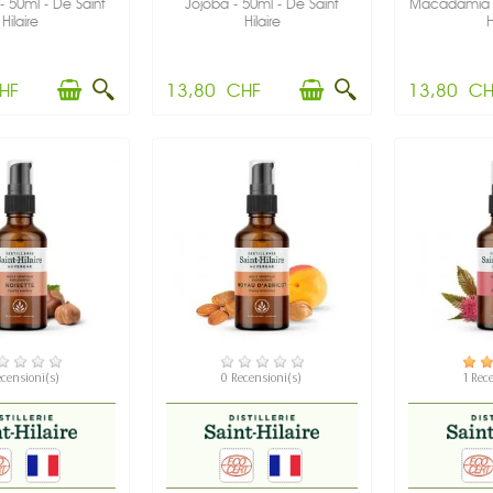
- 50ml - De Saint
Jojoba - 50ml - De Saint
Macadamia -
Hilaire
Hilaire
H
HF
13,80 CHF
13,80 CH
SPONIBILE
DISPONIBILE
DIS
ecensioni(s)
0 Recensioni(s)
1 Rec