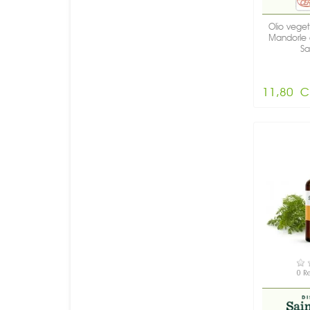
Olio veget
Mandorle 
Sa
11,80 C
DI
0 R