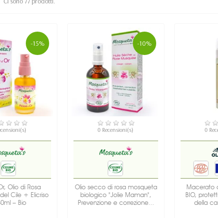
Ci sono 77 prodotti.
-15%
-10%
SPONIBILE
DISPONIBILE
NON D
ecensioni(s)
0 Recensioni(s)
0 Rec
r, Olio di Rosa
Olio secco di rosa mosqueta
Macerato d
el Cile + Elicriso
biologico "Jolie Maman",
BIO, protett
30ml – Bio
Prevenzione e correzione...
della ca