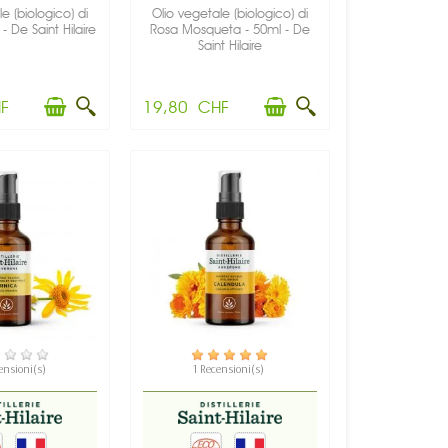
e (biologico) di
Olio vegetale (biologico) di
- De Saint Hilaire
Rosa Mosqueta - 50ml - De
Saint Hilaire
F
19,80 CHF
PONIBILE
DISPONIBILE
ensioni(s)
1 Recensioni(s)