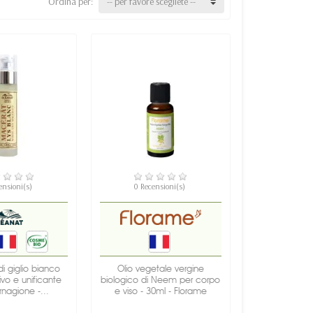
Ordina per:
-- per favore scegliete --
ISPONIBILE
NON DISPONIBILE
ensioni(s)
0 Recensioni(s)
i giglio bianco
Olio vegetale vergine
ivo e unificante
biologico di Neem per corpo
rnagione -...
e viso - 30ml - Florame