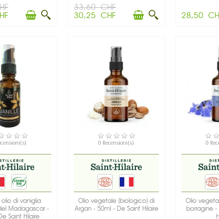
HF
33,60 CHF
HF
30,25 CHF
28,50 CH
SPONIBILE
DISPONIBILE
DIS
ecensioni(s)
0 Recensioni(s)
0 Rec
olio di vaniglia
Olio vegetale (biologico) di
Olio vegetal
del Madagascar -
Argan - 50ml - De Saint Hilaire
borragine -
e Saint Hilaire
H