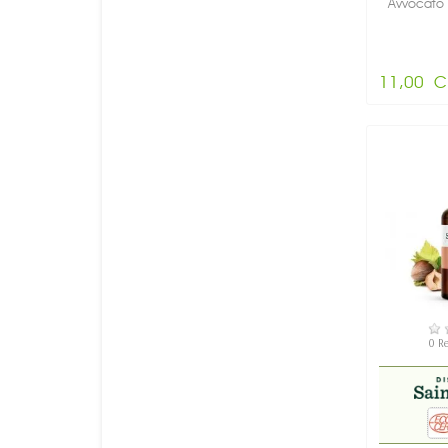
Avvocato 
11,00 C
DI
0 R