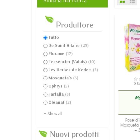
Affina la tua ricerca
Produttore
Tutto
De Saint Hilaire
(25)
Florame
(17)
L'essencier (Valais)
(10)
Les Herbes de Kedem
(5)
Mosqueta's
(5)
DI
0 R
Ophrys
(5)
Farfalla
(3)
Oléanat
(2)
Show all
Rose d’O
Mosqueta d
– 
Nuovi prodotti