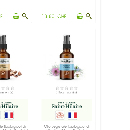
F
13,80 CHF
PONIBILE
DISPONIBILE
ensioni(s)
0 Recensioni(s)
e (biologico) di
Olio vegetale (biologico) di