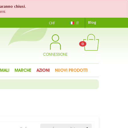
saranno chiusi.
rni.
Blog
CHF
IT
0
CONNESSIONE
IMALI
MARCHE
AZIONI
NUOVI PRODOTTI