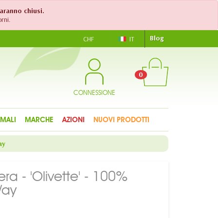
saranno chiusi.
rni.
Blog
CHF
IT
0
CONNESSIONE
IMALI
MARCHE
AZIONI
NUOVI PRODOTTI
ay
ra - 'Olivette' - 100%
Way