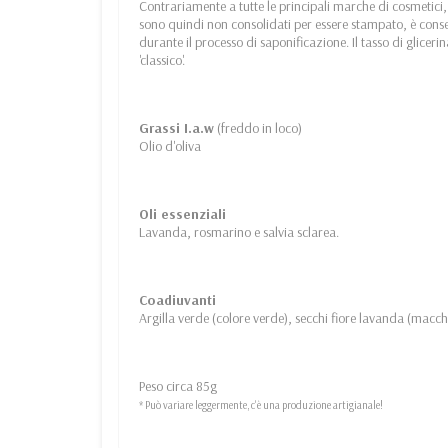
Contrariamente a tutte le principali marche di cosmetici,
sono quindi non consolidati per essere stampato, è conse
durante il processo di saponificazione. Il tasso di glice
'classico'.
Grassi I.a.w
(freddo in loco)
Olio d'oliva
Oli essenziali
Lavanda, rosmarino e salvia sclarea.
Coadiuvanti
Argilla verde (colore verde), secchi fiore lavanda (macch
Peso circa 85g
* Può variare leggermente, c'è una produzione artigianale!