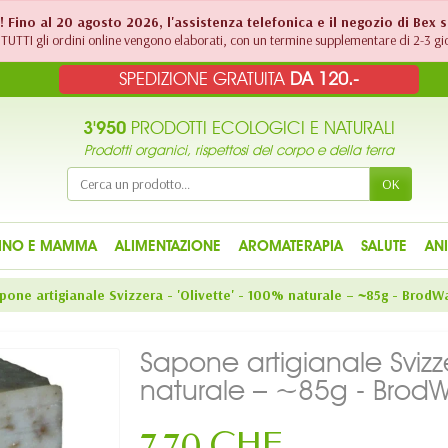
!! Fino al 20 agosto 2026, l'assistenza telefonica e il negozio di Bex 
TUTTI gli ordini online vengono elaborati, con un termine supplementare di 2-3 gio
SPEDIZIONE GRATUITA
DA 120.-
3'950
PRODOTTI ECOLOGICI E NATURALI
Prodotti organici, rispettosi del corpo e della terra
OK
INO E MAMMA
ALIMENTAZIONE
AROMATERAPIA
SALUTE
AN
pone artigianale Svizzera - 'Olivette' - 100% naturale – ~85g - BrodW
Sapone artigianale Svizze
naturale – ~85g - Brod
7,70 CHF