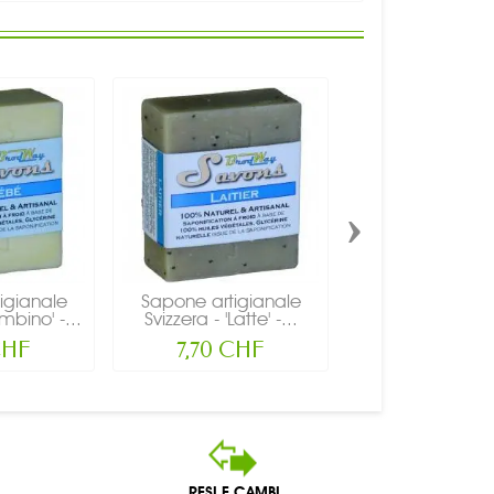
›
igianale
Sapone artigianale
Sapone artigi
mbino' -...
Svizzera - 'Latte' -...
Svizzera - 'Fiore
CHF
7,70 CHF
7,70 CH
RESI E CAMBI