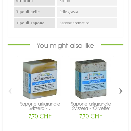
Struttura
Solido
Tipo di pelle
Pelle grassa
Tipo di sapone
Sapone aromatico
You might also like
‹
›
Sapone artigianale
Sapone artigianale
Sapo
Svizzera -...
Svizzera - 'Olivette'
Svi
-...
7,70 CHF
7,70 CHF