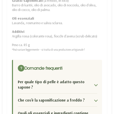
Grassi saponificati
(a freddo, in loco)
Burro di karitè, olio di avocado, olio di nocciola, olio d'oliva,
olio di cocco, olio di palma.
Oli essenziali
Lavanda, rosmarino e salvia sclarea.
Additivi
Argilla rossa (colorante rosa), fiocchi d'avena (scrub delicato)
Peso ca. 85 g
*Può variare leggermente – si tratta di una produzione artigianale !
Domande frequenti
?
Per quale tipo di pelle è adatto questo
sapone ?
Che cos'è la saponificazione a freddo ?
Quali oli essenziali e ingredienti contiene