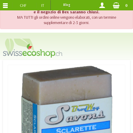
CHF
IT
Blog
0
SPEDIZIONE GRATUITA
DA 120.-
!! Importante !! Fino al 20 agosto 2026, l'assistenza telefonica
e il negozio di Bex saranno chiusi.
MA TUTTI gli ordini online vengono elaborati, con un termine
supplementare di 2-3 giorni.