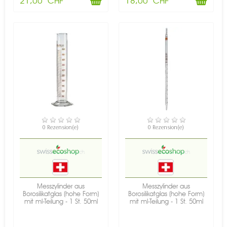
21,00 CHF
18,00 CHF
NICHT AUF LAGER
VERFÜGBAR
0 Rezension(e)
0 Rezension(e)
Messzylinder aus
Messzylinder aus
Borosilikatglas (hohe Form)
Borosilikatglas (hohe Form)
mit ml-Teilung - 1 St. 50ml
mit ml-Teilung - 1 St. 50ml