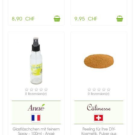
8,90 CHF
9,95 CHF
VERFÜGBAR
ARTIKEL NUR NOCH IN
0 Rezension(e)
0 Rezension(e)
ANDERER VARIANTE
ERHÄLTLICH
Glasfläschchen mit feinem
Peeling für Ihre DIY-
Spray - 100ml - Anaé
Kosmetik, Pulver aus