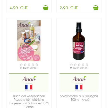
4,90 CHF
2,90 CHF
VERFÜGBAR
VERFÜGBAR
0 Rezension(e)
0 Rezension(e)
Buch der wesentlichen
Sprayflasche aus Braunglas
Rezepte für natürliche
- 100ml - Anaé
Hygiene und Schönheit (DIY)
- Anaé