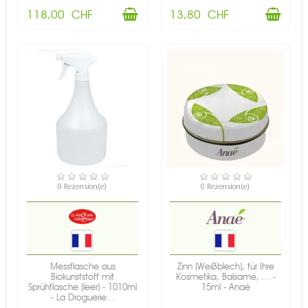
118,00 CHF
13,80 CHF
VERFÜGBAR
VERFÜGBAR
0 Rezension(e)
0 Rezension(e)
Messflasche aus
Zinn (Weißblech), für Ihre
Biokunststoff mit
Kosmetika, Balsame, ... -
Sprühflasche (leer) - 1010ml
15ml - Anaé
- La Droguerie...