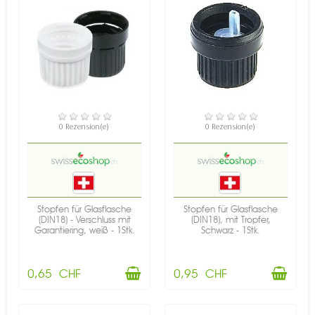
VERFÜGBAR
VERFÜGBAR
0 Rezension(e)
0 Rezension(e)
Stopfen für Glasflasche
Stopfen für Glasflasche
(DIN18) - Verschluss mit
(DIN18), mit Tropfer,
Garantiering, weiß - 1Stk.
Schwarz - 1Stk.
0,65 CHF
0,95 CHF