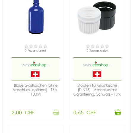
NICHT AUF LAGER
VERFÜGBAR
0 Rezension(e)
0 Rezension(e)
Blaue Glasflaschen (ohne
Stopfen für Glasflasche
Verschluss, optional) - 1Stk.
(DIN18) - Verschluss mit
100ml
Garantiering, Schwarz - 1Stk.
2,00 CHF
0,65 CHF