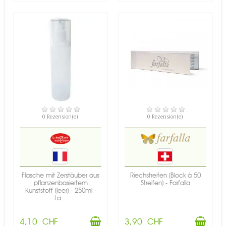
VERFÜGBAR
VERFÜGBAR
0 Rezension(e)
0 Rezension(e)
Flasche mit Zerstäuber aus
Riechstreifen (Block à 50
pflanzenbasiertem
Streifen) - Farfalla
Kunststoff (leer) - 250ml -
La...
4,10 CHF
3,90 CHF