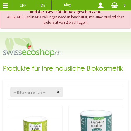
CHF
DE
Blog
0
KOSTENLOSER VERSAND
AB 120.-
!! Wichtig !! Bis am 20. August 2026 sind der Telefonsupport
und das Geschäft in Bex geschlossen.
ABER ALLE Online-Bestellungen werden bearbeitet, mit einer zusätzlichen
Lieferzeit von 2 bis 3 Tagen.
Produkte für Ihre häusliche Biokosmetik
-- Bitte wählen Sie --