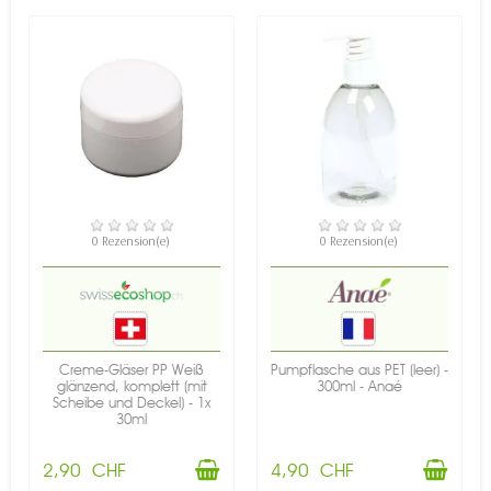
VERFÜGBAR
VERFÜGBAR
0 Rezension(e)
0 Rezension(e)
Creme-Gläser PP Weiß
Pumpflasche aus PET (leer) -
glänzend, komplett (mit
300ml - Anaé
Scheibe und Deckel) - 1x
30ml
2,90 CHF
4,90 CHF