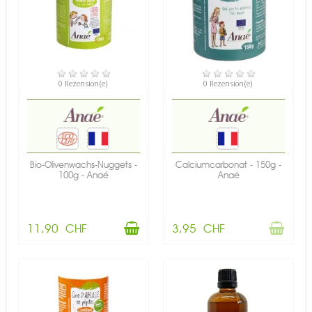
VERFÜGBAR
NICHT AUF LAGER
0 Rezension(e)
0 Rezension(e)
Bio-Olivenwachs-Nuggets -
Calciumcarbonat - 150g -
100g - Anaé
Anaé
11,90 CHF
3,95 CHF