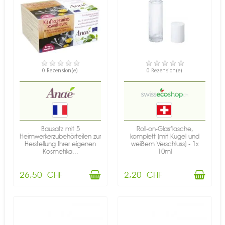
VERFÜGBAR
VERFÜGBAR
0 Rezension(e)
0 Rezension(e)
Bausatz mit 5
Roll-on-Glasflasche,
Heimwerkerzubehörteilen zur
komplett (mit Kugel und
Herstellung Ihrer eigenen
weißem Verschluss) - 1x
Kosmetika...
10ml
26,50 CHF
2,20 CHF