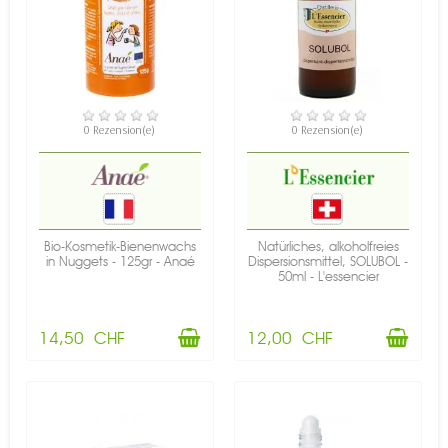
VERFÜGBAR
VERFÜGBAR
0 Rezension(e)
0 Rezension(e)
Bio-Kosmetik-Bienenwachs
Natürliches, alkoholfreies
in Nuggets - 125gr - Anaé
Dispersionsmittel, SOLUBOL -
50ml - L'essencier
14,50 CHF
12,00 CHF