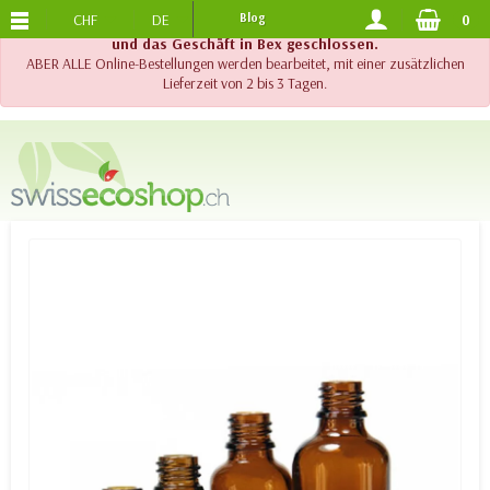
CHF
DE
Blog
0
KOSTENLOSER VERSAND
AB 120.-
!! Wichtig !! Bis am 20. August 2026 sind der Telefonsupport
und das Geschäft in Bex geschlossen.
ABER ALLE Online-Bestellungen werden bearbeitet, mit einer zusätzlichen
Lieferzeit von 2 bis 3 Tagen.