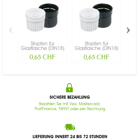
‹
›
Stopfen für
Stopfen für
Glasflasche (DIN18)
Glasflasche (DIN18)
-...
-...
(
0,65 CHF
0,65 CHF
SICHERE BEZAHLUNG
Bezahlen Sie mit Visa, Mastercard,
PostFinance, TWINT oder per Rechnung
LIEFERUNG INNERT 24 BIS 72 STUNDEN