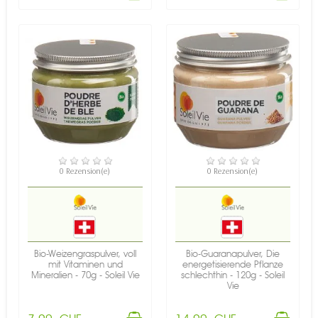
VERFÜGBAR
VERFÜGBAR
0 Rezension(e)
0 Rezension(e)
Bio-Weizengraspulver, voll
Bio-Guaranapulver, Die
mit Vitaminen und
energetisierende Pflanze
Mineralien - 70g - Soleil Vie
schlechthin - 120g - Soleil
Vie