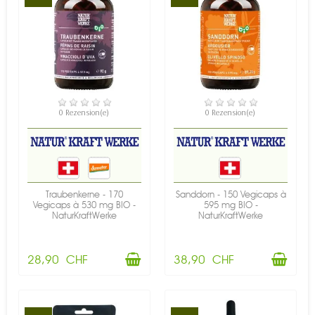
VERFÜGBAR
VERFÜGBAR
0 Rezension(e)
0 Rezension(e)
Traubenkerne - 170
Sanddorn - 150 Vegicaps à
Vegicaps à 530 mg BIO -
595 mg BIO -
NaturKraftWerke
NaturKraftWerke
28,90 CHF
38,90 CHF