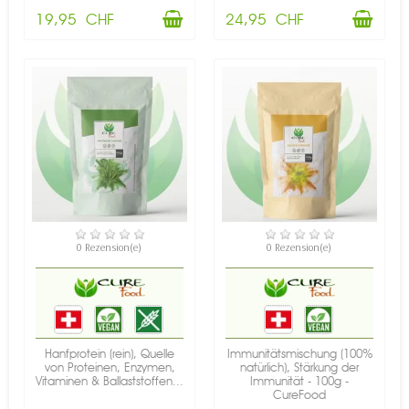
19,95 CHF
24,95 CHF
NICHT AUF LAGER
NICHT AUF LAGER
0 Rezension(e)
0 Rezension(e)
Hanfprotein (rein), Quelle
Immunitätsmischung (100%
von Proteinen, Enzymen,
natürlich), Stärkung der
Vitaminen & Ballaststoffen...
Immunität - 100g -
CureFood