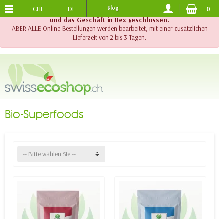
CHF
DE
Blog
0
KOSTENLOSER VERSAND
AB 120.-
!! Wichtig !! Bis am 20. August 2026 sind der Telefonsupport
und das Geschäft in Bex geschlossen.
ABER ALLE Online-Bestellungen werden bearbeitet, mit einer zusätzlichen
Lieferzeit von 2 bis 3 Tagen.
Bio-Superfoods
-- Bitte wählen Sie --