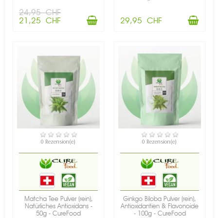
24,95 CHF
21,25 CHF
29,95 CHF
VERFÜGBAR
NICHT AUF LAGER
0 Rezension(e)
0 Rezension(e)
Matcha Tee Pulver (rein),
Ginkgo Biloba Pulver (rein),
Natürliches Antioxidans -
Antioxidantien & Flavonoide
50g - CureFood
- 100g - CureFood