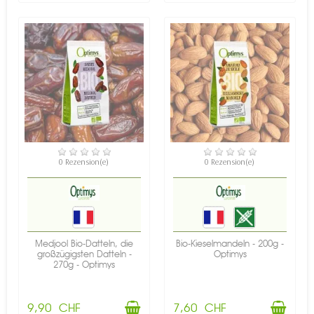
VERFÜGBAR
VERFÜGBAR
0 Rezension(e)
0 Rezension(e)
Medjool Bio-Datteln, die
Bio-Kieselmandeln - 200g -
großzügigsten Datteln -
Optimys
270g - Optimys
9,90 CHF
7,60 CHF