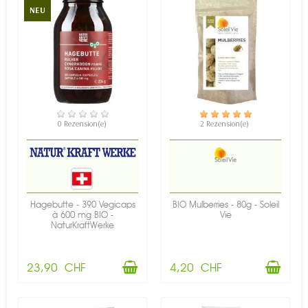
NEU
VERFÜGBAR
VERFÜGBAR
0 Rezension(e)
2 Rezension(e)
Hagebutte - 390 Vegicaps
BIO Mulberries - 80g - Soleil
à 600 mg BIO -
Vie
NaturKraftWerke
23,90 CHF
4,20 CHF