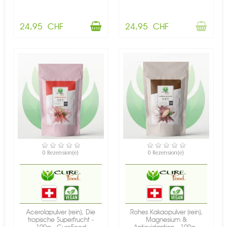
24,95 CHF
24,95 CHF
VERFÜGBAR
VERFÜGBAR
0 Rezension(e)
0 Rezension(e)
Acerolapulver (rein), Die
Rohes Kakaopulver (rein),
tropische Superfrucht -
Magnesium &