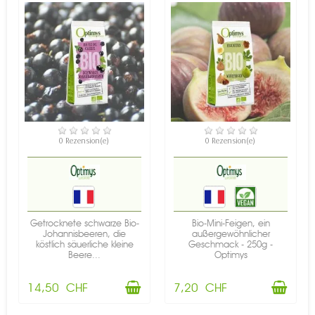
VERFÜGBAR
VERFÜGBAR
0 Rezension(e)
0 Rezension(e)
Getrocknete schwarze Bio-
Bio-Mini-Feigen, ein
Johannisbeeren, die
außergewöhnlicher
köstlich säuerliche kleine
Geschmack - 250g -
Beere...
Optimys
14,50 CHF
7,20 CHF