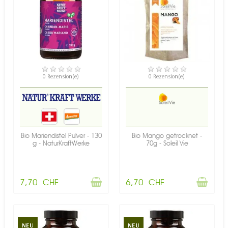
NICHT AUF LAGER
NICHT AUF LAGER
0 Rezension(e)
0 Rezension(e)
Bio Mariendistel Pulver - 130
Bio Mango getrocknet -
g - NaturKraftWerke
70g - Soleil Vie
7,70 CHF
6,70 CHF
NEU
NEU