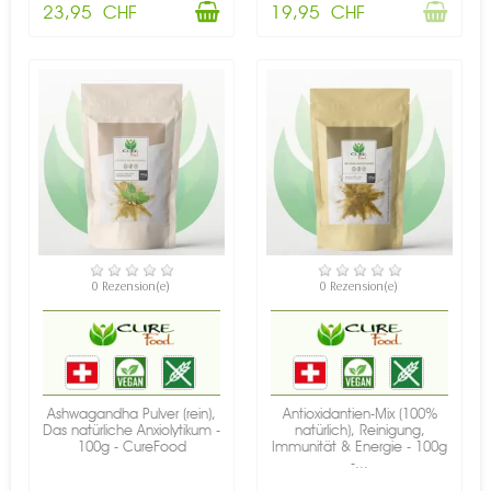
23,95 CHF
19,95 CHF
VERFÜGBAR
VERFÜGBAR
0 Rezension(e)
0 Rezension(e)
Ashwagandha Pulver (rein),
Antioxidantien-Mix (100%
Das natürliche Anxiolytikum -
natürlich), Reinigung,
100g - CureFood
Immunität & Energie - 100g
-...