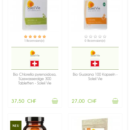
NICHT AUF LAGER
NICHT AUF LAGER
1 Rezension(e)
0 Rezension(e)
Bio Chlorella pyrenoidosa,
Bio Guarana 100 Kapseln -
Süsswasseralge 300
Soleil Vie
Tabletten - Soleil Vie
37,50 CHF
27,00 CHF
NEU