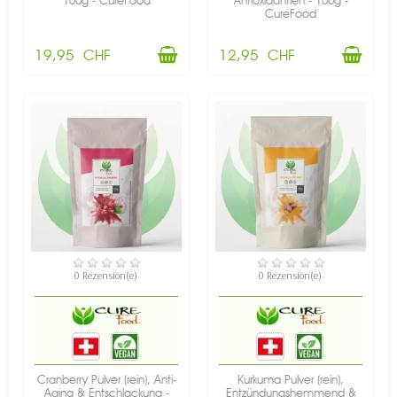
100g - CureFood
Antioxidantien - 100g -
CureFood
19,95 CHF
12,95 CHF
NICHT AUF LAGER
VERFÜGBAR
0 Rezension(e)
0 Rezension(e)
Cranberry Pulver (rein), Anti-
Kurkuma Pulver (rein),
Aging & Entschlackung -
Entzündungshemmend &