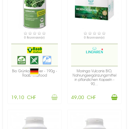
NICHT AUF LAGER
VERFÜGBAR
0 Rezension(e)
0 Rezension(e)
Bio Grünkohl Pulver - 190g -
Moringa Vulcanis BIO,
Raab Vitalfood
Nahrungsergänzungsmittel
in pflanzlichen Kapseln -
90...
19,10 CHF
49,00 CHF