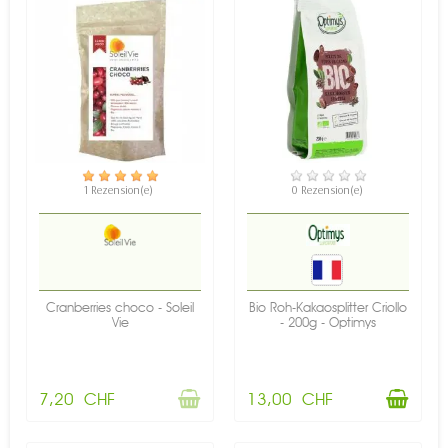
NICHT AUF LAGER
VERFÜGBAR
1 Rezension(e)
0 Rezension(e)
Cranberries choco - Soleil
Bio Roh-Kakaosplitter Criollo
Vie
- 200g - Optimys
7,20 CHF
13,00 CHF