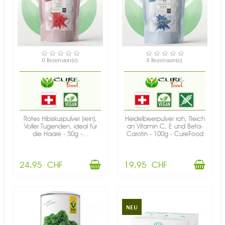
VERFÜGBAR
VERFÜGBAR
0 Rezension(e)
0 Rezension(e)
Rotes Hibiskuspulver (rein),
Heidelbeerpulver roh, Reich
Voller Tugenden, ideal für
an Vitamin C, E und Beta-
die Haare - 50g -...
Carotin - 100g - CureFood
24,95 CHF
19,95 CHF
NEU