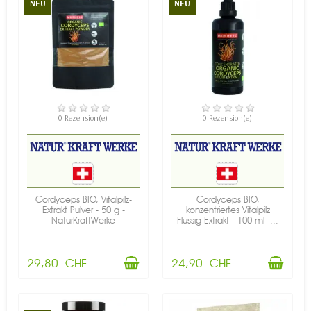
NEU
NEU
VERFÜGBAR
VERFÜGBAR
0 Rezension(e)
0 Rezension(e)
Cordyceps BIO, Vitalpilz-
Cordyceps BIO,
Extrakt Pulver - 50 g -
konzentriertes Vitalpilz
NaturKraftWerke
Flüssig-Extrakt - 100 ml -...
29,80 CHF
24,90 CHF