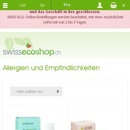
CHF
DE
Blog
0
KOSTENLOSER VERSAND
AB 120.-
!! Wichtig !! Bis am 20. August 2026 sind der Telefonsupport
und das Geschäft in Bex geschlossen.
ABER ALLE Online-Bestellungen werden bearbeitet, mit einer zusätzlichen
Lieferzeit von 2 bis 3 Tagen.
Allergien und Empfindlichkeiten
-- Bitte wählen Sie --