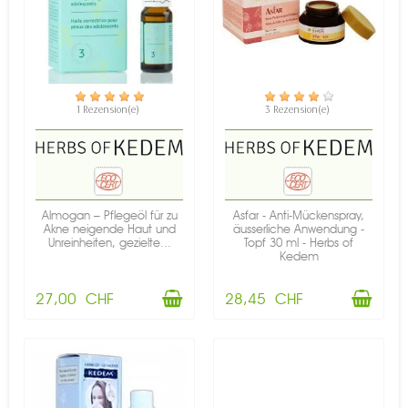
VERFÜGBAR
VERFÜGBAR
1 Rezension(e)
3 Rezension(e)
Almogan – Pflegeöl für zu
Asfar - Anti-Mückenspray,
Akne neigende Haut und
äusserliche Anwendung -
Unreinheiten, gezielte...
Topf 30 ml - Herbs of
Kedem
27,00 CHF
28,45 CHF