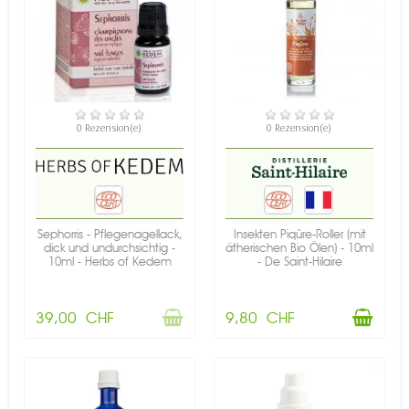
NICHT AUF LAGER
VERFÜGBAR
0 Rezension(e)
0 Rezension(e)
Sephorris - Pflegenagellack,
Insekten Piqûre-Roller (mit
dick und undurchsichtig -
ätherischen Bio Ölen) - 10ml
10ml - Herbs of Kedem
- De Saint-Hilaire
39,00 CHF
9,80 CHF