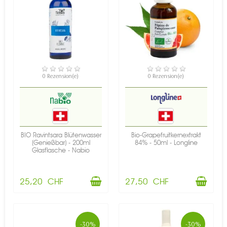
VERFÜGBAR
VERFÜGBAR
0 Rezension(e)
0 Rezension(e)
BIO Ravintsara Blütenwasser
Bio-Grapefruitkernextrakt
(Genießbar) - 200ml
84% - 50ml - Longline
Glasflasche - Nabio
25,20 CHF
27,50 CHF
-30%
-30%