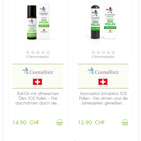
NICHT AUF LAGER
NICHT AUF LAGER
0 Rezension(e)
0 Rezension(e)
Roll-On mit ätherischen
Aromastick (Inhalator) SOS
Ölen SOS Pollen – Frei
Pollen - Frei atmen und die
durchatmen durch die...
Jahreszeiten genießen...
14,90 CHF
12,90 CHF