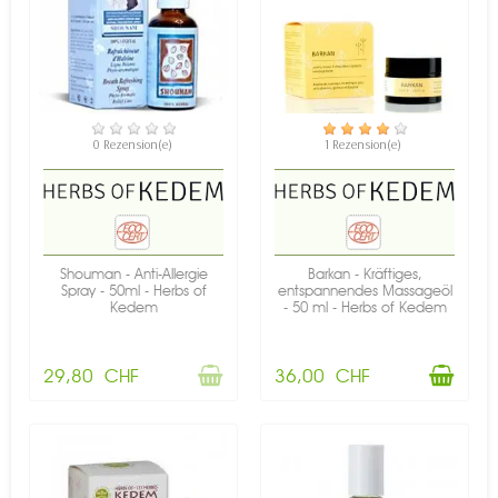
NICHT AUF LAGER
VERFÜGBAR
0 Rezension(e)
1 Rezension(e)
Shouman - Anti-Allergie
Barkan - Kräftiges,
Spray - 50ml - Herbs of
entspannendes Massageöl
Kedem
- 50 ml - Herbs of Kedem
29,80 CHF
36,00 CHF