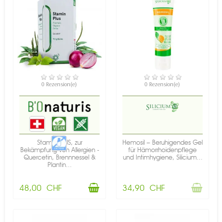
VERFÜGBAR
NICHT AUF LAGER
0 Rezension(e)
0 Rezension(e)
Stamin PLUS, zur
Hemosil – Beruhigendes Gel
Bekämpfung von Allergien -
für Hämorrhoidenpflege
Quercetin, Brennnessel &
und Intimhygiene, Silicium...
Plantin...
48,00 CHF
34,90 CHF