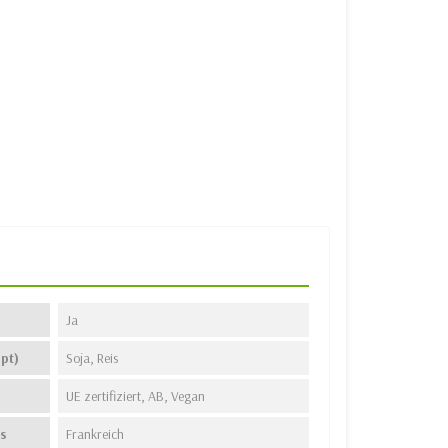
Ja
pt)
Soja, Reis
UE zertifiziert, AB, Vegan
s
Frankreich