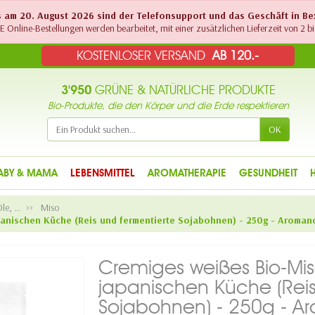
Bis am 20. August 2026 sind der Telefonsupport und das Geschäft in B
 Online-Bestellungen werden bearbeitet, mit einer zusätzlichen Lieferzeit von 2 bi
KOSTENLOSER VERSAND
AB 120.-
3'950
GRÜNE & NATÜRLICHE PRODUKTE
Bio-Produkte, die den Körper und die Erde respektieren
OK
ABY & MAMA
LEBENSMITTEL
AROMATHERAPIE
GESUNDHEIT
e, ...
Miso
panischen Küche (Reis und fermentierte Sojabohnen) - 250g - Aroman
Cremiges weißes Bio-Miso
japanischen Küche (Reis
Sojabohnen) - 250g - A