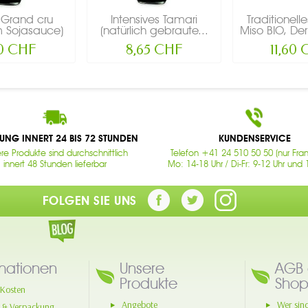
 Grand cru
Intensives Tamari
Traditionell
 Sojasauce)
(natürlich gebraute...
Miso BIO, De
-...
90 CHF
8,65 CHF
11,60
RUNG INNERT 24 BIS 72 STUNDEN
KUNDENSERVICE
re Produkte sind durchschnittlich
Telefon +41 24 510 50 50 (nur Fran
innert 48 Stunden lieferbar
Mo: 14-18 Uhr / Di-Fr: 9-12 Uhr und 
FOLGEN SIE UNS
mationen
Unsere
AGB 
Produkte
Shop
Kosten
Angebote
Wer sind
 & Verpackung