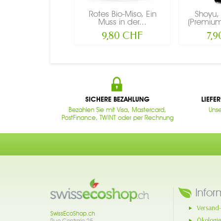
Rotes Bio-Miso, Ein
Shoyu,
Muss in der...
(Premium
9,80 CHF
7,
SICHERE BEZAHLUNG
LIEFE
Bezahlen Sie mit Visa, Mastercard,
Unse
PostFinance, TWINT oder per Rechnung
Infor
Versand-
SwissEcoShop.ch
Ökologie
Rue Centrale 25