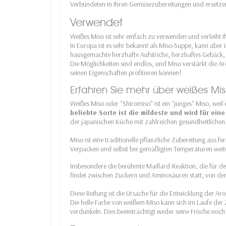
Verbündeten in Ihren Gemüsezubereitungen und ersetze
Verwendet
Weißes Miso ist sehr einfach zu verwenden und verleiht
In Europa ist es sehr bekannt als Miso-Suppe, kann aber
hausgemachte herzhafte Aufstriche, herzhaftes Gebäck,
Die Möglichkeiten sind endlos, und Miso verstärkt die A
seinen Eigenschaften profitieren können!
Erfahren Sie mehr über weißes Mi
Weißes Miso oder "Shiromiso" ist ein "junges" Miso, weil e
beliebte Sorte ist die mildeste und wird für ei
der japanischen Küche mit zahlreichen gesundheitlichen 
Miso ist eine traditionelle pflanzliche Zubereitung aus
Verpacken und selbst bei gemäßigten Temperaturen weiter
Insbesondere die berühmte Maillard-Reaktion, die für de
findet zwischen Zuckern und Aminosäuren statt, von den
Diese Reifung ist die Ursache für die Entwicklung der 
Die helle Farbe von weißem Miso kann sich im Laufe der Z
verdunkeln. Dies beeinträchtigt weder seine Frische noch