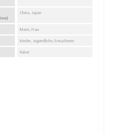
China, Japan
aten)
Mann, Frau
Kinder, Jugendliche, Erwachsene
Pulver