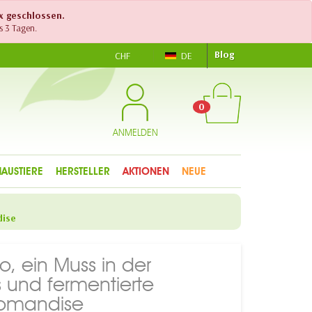
ex geschlossen.
s 3 Tagen.
Blog
CHF
DE
0
ANMELDEN
HAUSTIERE
HERSTELLER
AKTIONEN
NEUE
dise
, ein Muss in der
 und fermentierte
romandise