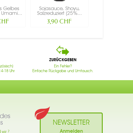
es Gelbes
Sojasauce, Shoyu,
r Umami...
Salzreduziert (25%...
 CHF
3,90 CHF
ZURÜCKGEBEN
zösisch)
Ein Fehler?
14-18 Uhr
Einfache Rückgabe und Umtausch.
des
NEWSLETTER
s
Anmelden
 wir ?