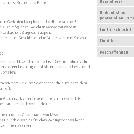
Herstellers)
n Cremes, Brühen und Butter!
Herkunftsland
(Materialien, Zut
 Ihren Gerichten komplexe und delikate Aromen!
 in allen möglichen Gerichten verwendet werden:
Für (Geschlecht)
 Käsekuchen, Beignets, Suppen..
romen Ihrer Gerichte wie eine Brühe, während Sie von
Für Alter
Beschaffenheit
so
s noch nicht sehr fermentiert ist. Diese in
Tokio sehr
ne erste Verkostung empfohlen
. Ein Hauptbestandteil
Vorteilen!
 fermentiertem Reis und Sojabohnen, die auch nach dem
 reift.
n Geschmack vieler Lebensmittel verantwortlich ist,
en Miso reichlich vorhanden ist
Aromen und des Geschmacks von Miso
eit durch diesen natürlichen Reifungsprozess leicht
 seine Genießbarkeit.