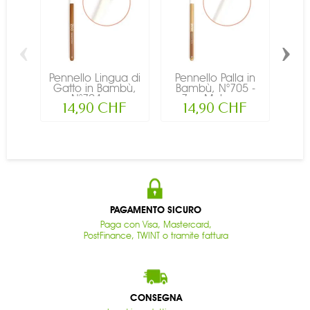
‹
›
Pennello Lingua di
Pennello Palla in
Pen
Gatto in Bambù,
Bambù, N°705 -
in 
N°704 -...
Zao Make-up
14,90 CHF
14,90 CHF
PAGAMENTO SICURO
Paga con Visa, Mastercard,
PostFinance, TWINT o tramite fattura
CONSEGNA