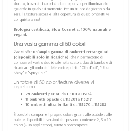
dorato, troverete i colori che fanno per voi per illuminare lo
sguardo in qualsiasi momento. Per un trucco da giorno o da
sera, la texture setosa e l'alta copertura di questi ombretti vi
conquisteranno!
Biologici certificati, Slow Cosmetic, 100% naturali e
vegani.
Una vasta gamma di 50 colori!
Zao vi offre
un'ampia gamma di ombretti rettangolari
(disponibili solo in ricariche)
, che vi permettono di
comporre il vostro duo ideale nella
scatola duo di bambù
e di
ricaricare gli ombretti delle vostre palette "Clin d'oeil", "Ultra
Shiny" e "Spicy Chic".
Un totale di 50 colori/texture diverse vi
aspettano...
29 ombretti perlati
da
115101
a
115134
11 ombretti opachi
da
115201
a
115217
10 ombretti ultra brillanti
da
115270
a
115282
È possibile comporre il proprio colore grazie alle scatole e alle
palette disponibili in versioni che possono contenere 2, 5 o 10
colori (+ un applicatore), vuote o precomposte: