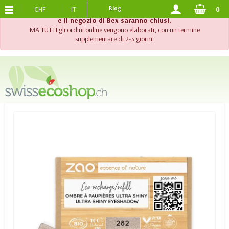
CHF
IT
Blog
0
SPEDIZIONE GRATUITA
DA 120.-
!! Importante !! Fino al 20 agosto 2026, l'assistenza telefonica
e il negozio di Bex saranno chiusi.
MA TUTTI gli ordini online vengono elaborati, con un termine
supplementare di 2-3 giorni.