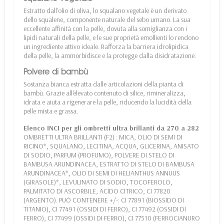
Estratto dall'olio di oliva, lo squalano vegetale è un derivato
dello squalene, componente naturale del sebo umano. La sua
eccellente affinità con la pelle, dovuta alla somiglianza con i
lipidi naturali della pelle, e le sue proprietà emollienti lo rendono
un ingrediente attivo ideale. Rafforza la barriera idrolipidica
della pelle, la ammorbidisce e la protegge dalla disidratazione.
Polvere di bambù
Sostanza bianca estratta dalle articolazioni della pianta di
bambù. Grazie all'elevato contenuto di silice, rimineralizza,
idrata e aiuta a rigenerare la pelle, riducendo la lucidità della
pelle mista e grassa.
Elenco INCI per gli ombretti ultra brillanti da 270 a 282
OMBRETTI ULTRA BRILLANTI (F2) : MICA, OLIO DI SEMI DI
RICINO*, SQUALANO, LECITINA, ACQUA, GLICERINA, ANISATO
DI SODIO, PARFUM (PROFUMO), POLVERE DI STELO DI
BAMBUSA ARUNDINACEA, ESTRATTO DI STELO DI BAMBUSA
ARUNDINACEA*, OLIO DI SEMI DI HELIANTHUS ANNUUS
(GIRASOLE)*, LEVULINATO DI SODIO, TOCOFEROLO,
PALMITATO DI ASCORBILE, ACIDO CITRICO, CI 77820
(ARGENTO). PUÒ CONTENERE +/-: CI 77891 (BIOSSIDO DI
TITANIO), CI 77491 (OSSIDI DI FERRO), CI 77492 (OSSIDI DI
FERRO), CI 77499 (OSSIDI DI FERRO), CI 77510 (FERROCIANURO