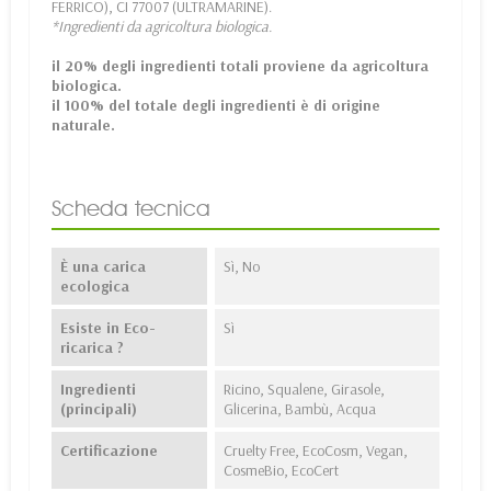
FERRICO), CI 77007 (ULTRAMARINE).
*Ingredienti da agricoltura biologica.
il 20% degli ingredienti totali proviene da agricoltura
biologica.
il 100% del totale degli ingredienti è di origine
naturale.
Scheda tecnica
È una carica
Sì, No
ecologica
Esiste in Eco-
Sì
ricarica ?
Ingredienti
Ricino, Squalene, Girasole,
(principali)
Glicerina, Bambù, Acqua
Certificazione
Cruelty Free, EcoCosm, Vegan,
CosmeBio, EcoCert