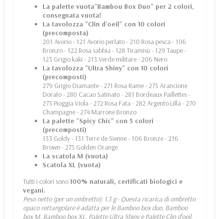
La palette vuota
"Bambou Box Duo
" per 2 colori,
consegnata vuota!
La tavolozza "
Clin d'oeil
" con 10 colori
(precomposta)
201 Avorio - 121 Avorio perlato - 210 Rosa pesca - 106
Bronzo - 122 Rosa sabbia - 128 Tiramisù - 129 Taupe -
123 Grigio kaki - 213 Verde militare - 206 Nero
La tavolozza "
Ultra Shiny
" con 10 colori
(precomposti)
279 Grigio Diamante - 271 Rosa Rame - 275 Arancione
Dorato - 280 Cacao Satinato - 281 Bordeaux Paillettes -
273 Pioggia Viola - 272 Rosa Fata - 282 Argento Lilla - 270
Champagne - 274 Marrone Bronzo
La palette "
Spicy Chic
" con 5 colori
(precomposti)
133 Goldy - 131 Terre de Sienne - 106 Bronze - 216
Brown - 275 Golden Orange
La scatola M (vuota)
Scatola XL (vuota)
Tutti i colori sono
100% naturali, certificati biologici e
vegani.
Peso netto (per un ombretto): 1,3 g - Questa ricarica di ombretto
opaco rettangolare è adatta per le Bamboo box duo, Bamboo
box M, Bamboo box XL, Palette Ultra Shiny e Palette Clin d'oeil.