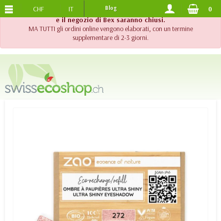
CHF
IT
Blog
0
SPEDIZIONE GRATUITA
DA 120.-
!! Importante !! Fino al 20 agosto 2026, l'assistenza telefonica
e il negozio di Bex saranno chiusi.
MA TUTTI gli ordini online vengono elaborati, con un termine
supplementare di 2-3 giorni.