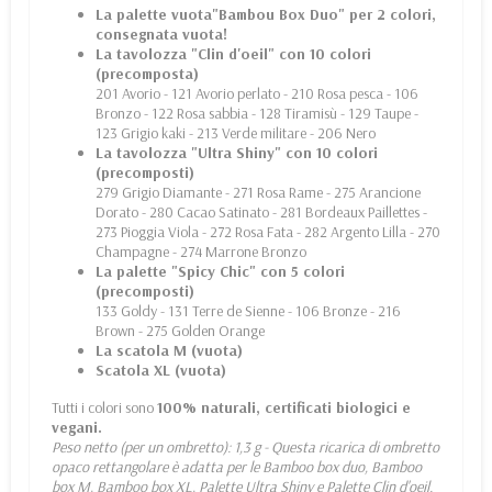
La palette vuota
"Bambou Box Duo
" per 2 colori,
consegnata vuota!
La tavolozza "
Clin d'oeil
" con 10 colori
(precomposta)
201 Avorio - 121 Avorio perlato - 210 Rosa pesca - 106
Bronzo - 122 Rosa sabbia - 128 Tiramisù - 129 Taupe -
123 Grigio kaki - 213 Verde militare - 206 Nero
La tavolozza "
Ultra Shiny
" con 10 colori
(precomposti)
279 Grigio Diamante - 271 Rosa Rame - 275 Arancione
Dorato - 280 Cacao Satinato - 281 Bordeaux Paillettes -
273 Pioggia Viola - 272 Rosa Fata - 282 Argento Lilla - 270
Champagne - 274 Marrone Bronzo
La palette "
Spicy Chic
" con 5 colori
(precomposti)
133 Goldy - 131 Terre de Sienne - 106 Bronze - 216
Brown - 275 Golden Orange
La scatola M (vuota)
Scatola XL (vuota)
Tutti i colori sono
100% naturali, certificati biologici e
vegani.
Peso netto (per un ombretto): 1,3 g - Questa ricarica di ombretto
opaco rettangolare è adatta per le Bamboo box duo, Bamboo
box M, Bamboo box XL, Palette Ultra Shiny e Palette Clin d'oeil.