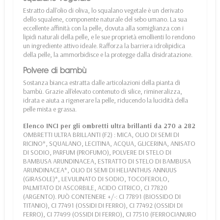
Estratto dall'olio di oliva, lo squalano vegetale è un derivato
dello squalene, componente naturale del sebo umano. La sua
eccellente affinità con la pelle, dovuta alla somiglianza con i
lipidi naturali della pelle, e le sue proprietà emollienti lo rendono
un ingrediente attivo ideale. Rafforza la barriera idrolipidica
della pelle, la ammorbidisce e la protegge dalla disidratazione.
Polvere di bambù
Sostanza bianca estratta dalle articolazioni della pianta di
bambù. Grazie all'elevato contenuto di silice, rimineralizza,
idrata e aiuta a rigenerare la pelle, riducendo la lucidità della
pelle mista e grassa.
Elenco INCI per gli ombretti ultra brillanti da 270 a 282
OMBRETTI ULTRA BRILLANTI (F2) : MICA, OLIO DI SEMI DI
RICINO*, SQUALANO, LECITINA, ACQUA, GLICERINA, ANISATO
DI SODIO, PARFUM (PROFUMO), POLVERE DI STELO DI
BAMBUSA ARUNDINACEA, ESTRATTO DI STELO DI BAMBUSA
ARUNDINACEA*, OLIO DI SEMI DI HELIANTHUS ANNUUS
(GIRASOLE)*, LEVULINATO DI SODIO, TOCOFEROLO,
PALMITATO DI ASCORBILE, ACIDO CITRICO, CI 77820
(ARGENTO). PUÒ CONTENERE +/-: CI 77891 (BIOSSIDO DI
TITANIO), CI 77491 (OSSIDI DI FERRO), CI 77492 (OSSIDI DI
FERRO), CI 77499 (OSSIDI DI FERRO), CI 77510 (FERROCIANURO