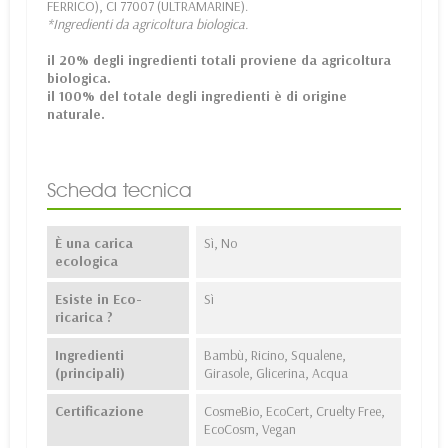
FERRICO), CI 77007 (ULTRAMARINE).
*Ingredienti da agricoltura biologica.
il 20% degli ingredienti totali proviene da agricoltura
biologica.
il 100% del totale degli ingredienti è di origine
naturale.
Scheda tecnica
È una carica
Sì, No
ecologica
Esiste in Eco-
Sì
ricarica ?
Ingredienti
Bambù, Ricino, Squalene,
(principali)
Girasole, Glicerina, Acqua
Certificazione
CosmeBio, EcoCert, Cruelty Free,
EcoCosm, Vegan