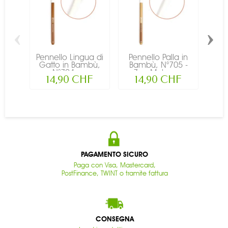
‹
›
Pennello Lingua di
Pennello Palla in
Pen
Gatto in Bambù,
Bambù, N°705 -
in 
N°704 -...
Zao Make-up
14,90 CHF
14,90 CHF
PAGAMENTO SICURO
Paga con Visa, Mastercard,
PostFinance, TWINT o tramite fattura
CONSEGNA