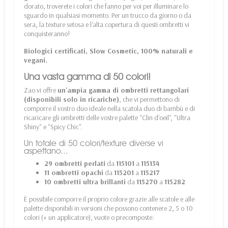
dorato, troverete i colori che fanno per voi per illuminare lo
sguardo in qualsiasi momento. Per un trucco da giorno o da
sera, la texture setosa e l'alta copertura di questi ombretti vi
conquisteranno!
Biologici certificati, Slow Cosmetic, 100% naturali e
vegani.
Una vasta gamma di 50 colori!
Zao vi offre
un'ampia gamma di ombretti rettangolari
(disponibili solo in ricariche)
, che vi permettono di
comporre il vostro duo ideale nella
scatola duo di bambù
e di
ricaricare gli ombretti delle vostre palette "Clin d'oeil", "Ultra
Shiny" e "Spicy Chic".
Un totale di 50 colori/texture diverse vi
aspettano...
29 ombretti perlati
da
115101
a
115134
11 ombretti opachi
da
115201
a
115217
10 ombretti ultra brillanti
da
115270
a
115282
È possibile comporre il proprio colore grazie alle scatole e alle
palette disponibili in versioni che possono contenere 2, 5 o 10
colori (+ un applicatore), vuote o precomposte: