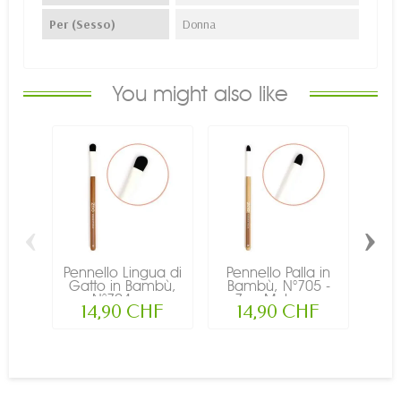
Per (Sesso)
Donna
You might also like
‹
›
Pennello Lingua di
Pennello Palla in
Pen
Gatto in Bambù,
Bambù, N°705 -
in 
N°704 -...
Zao Make-up
14,90 CHF
14,90 CHF