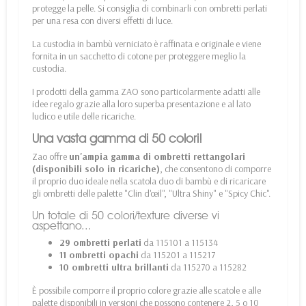
protegge la pelle. Si consiglia di combinarli con ombretti perlati
per una resa con diversi effetti di luce.
La custodia in bambù verniciato è raffinata e originale e viene
fornita in un sacchetto di cotone per proteggere meglio la
custodia.
I prodotti della gamma ZAO sono particolarmente adatti alle
idee regalo grazie alla loro superba presentazione e al lato
ludico e utile delle ricariche.
Una vasta gamma di 50 colori!
Zao offre
un'ampia gamma di ombretti rettangolari
(disponibili solo in ricariche)
, che consentono di comporre
il proprio duo ideale nella
scatola duo di bambù
e di ricaricare
gli ombretti delle palette "Clin d'œil", "Ultra Shiny" e "Spicy Chic".
Un totale di 50 colori/texture diverse vi
aspettano...
29 ombretti perlati
da 115101 a 115134
11 ombretti opachi
da 115201 a 115217
10 ombretti ultra brillanti
da 115270 a 115282
È possibile comporre il proprio colore grazie alle scatole e alle
palette disponibili in versioni che possono contenere 2, 5 o 10