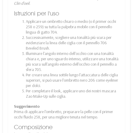
Clin d'oeil.
Istruzioni per l'uso
Applicare un ombretto chiaro o medio (o il primer occhi
258 o 259) su tutta la palpebra mobile con il pennello
lingua di gatto 704.
Successivamente, scegliere una tonalità più scura per
evidenziare la linea delle ciglia con il pennello 706
Beveled Brush.
Illuminare l'angolo interno dell'occhio con una tonalità
chiara e, per uno sguardo intenso, utilizzare una tonalità
più scura sull'angolo esterno dell'occhio con il pennello a
sfera 705.
Per creare una linea sottile lungo l'attaccatura delle ciglia
superiori, si può usare l'ombretto nero 206 come eyeliner
per dolci.
Per completare il look, applicare uno dei nostri mascara
Zao Make-Up sulle ciglia.
Suggerimento
Prima di applicare l'ombretto, preparare la pelle con il primer
occhi fluido 258, per una migliore tenuta nel tempo.
Composizione