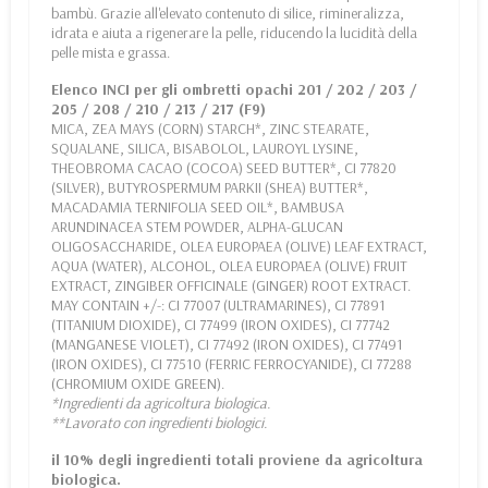
bambù. Grazie all'elevato contenuto di silice, rimineralizza,
idrata e aiuta a rigenerare la pelle, riducendo la lucidità della
pelle mista e grassa.
Elenco INCI per gli ombretti opachi 201 / 202 / 203 /
205 / 208 / 210 / 213 / 217 (F9)
MICA, ZEA MAYS (CORN) STARCH*, ZINC STEARATE,
SQUALANE, SILICA, BISABOLOL, LAUROYL LYSINE,
THEOBROMA CACAO (COCOA) SEED BUTTER*, CI 77820
(SILVER), BUTYROSPERMUM PARKII (SHEA) BUTTER*,
MACADAMIA TERNIFOLIA SEED OIL*, BAMBUSA
ARUNDINACEA STEM POWDER, ALPHA-GLUCAN
OLIGOSACCHARIDE, OLEA EUROPAEA (OLIVE) LEAF EXTRACT,
AQUA (WATER), ALCOHOL, OLEA EUROPAEA (OLIVE) FRUIT
EXTRACT, ZINGIBER OFFICINALE (GINGER) ROOT EXTRACT.
MAY CONTAIN +/-: CI 77007 (ULTRAMARINES), CI 77891
(TITANIUM DIOXIDE), CI 77499 (IRON OXIDES), CI 77742
(MANGANESE VIOLET), CI 77492 (IRON OXIDES), CI 77491
(IRON OXIDES), CI 77510 (FERRIC FERROCYANIDE), CI 77288
(CHROMIUM OXIDE GREEN).
*Ingredienti da agricoltura biologica.
**Lavorato con ingredienti biologici.
il 10% degli ingredienti totali proviene da agricoltura
biologica.