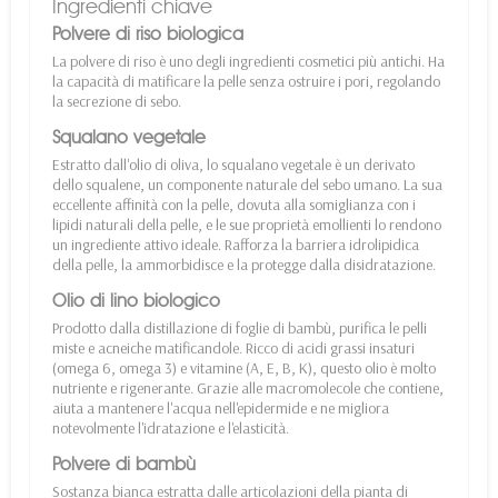
Ingredienti chiave
Polvere di riso biologica
La polvere di riso è uno degli ingredienti cosmetici più antichi. Ha
la capacità di matificare la pelle senza ostruire i pori, regolando
la secrezione di sebo.
Squalano vegetale
Estratto dall'olio di oliva, lo squalano vegetale è un derivato
dello squalene, un componente naturale del sebo umano. La sua
eccellente affinità con la pelle, dovuta alla somiglianza con i
lipidi naturali della pelle, e le sue proprietà emollienti lo rendono
un ingrediente attivo ideale. Rafforza la barriera idrolipidica
della pelle, la ammorbidisce e la protegge dalla disidratazione.
Olio di lino biologico
Prodotto dalla distillazione di foglie di bambù, purifica le pelli
miste e acneiche matificandole. Ricco di acidi grassi insaturi
(omega 6, omega 3) e vitamine (A, E, B, K), questo olio è molto
nutriente e rigenerante. Grazie alle macromolecole che contiene,
aiuta a mantenere l'acqua nell'epidermide e ne migliora
notevolmente l'idratazione e l'elasticità.
Polvere di bambù
Sostanza bianca estratta dalle articolazioni della pianta di