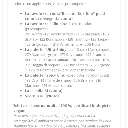
colori (+ un applicatore), vuote o precomposte:
La tavolozza vuota"Bambou Box Duo" per 2
colori, consegnata vuota !
La tavolozza "Clin d'oeil
" con 10 colori
(precomposta)
201 Avorio - 121 Avorio perlato - 210 Rosa pesca - 106
Bronzo - 122 Rosa sabbia - 128 Tiramisù - 129 Taupe -
123 Grigio cachi - 213 Verde militare - 206 Nero
La palette "Ultra Shiny
" con 10 colori (precomposta)
279 Diamante grigio - 271 Rosa rame - 275 Arancione
dorato - 280 Cacao satinato - 281 Bordeaux paillettes -
273 Pioggia di porpora - 272 Rosa fatato - 282 Argento
lilla - 270 Champagne - 274 Bronzo marrone
La palette "Spicy Chic
" con 5 colori (precomposta)
133 Oro - 131 Terre de Sienne - 106 Bronzo - 216
Marrone - 275 Arancio dorato
La casella M (vuota)
Scatola XL (vuota)
Tutti i colori sono
naturali al 100%, certificati biologici e
vegani.
Peso netto (per un ombretto): 1,3 g - Questa ricarica
rettangolare di ombretto opaco è adatta per Bamboo box duo,
Bamboo box M, Bamboo box XL, Palette Ultra Shiny e Palette