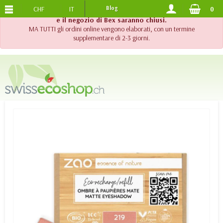
CHF
IT
Blog
0
SPEDIZIONE GRATUITA
DA 120.-
!! Importante !! Fino al 20 agosto 2026, l'assistenza telefonica
e il negozio di Bex saranno chiusi.
MA TUTTI gli ordini online vengono elaborati, con un termine
supplementare di 2-3 giorni.