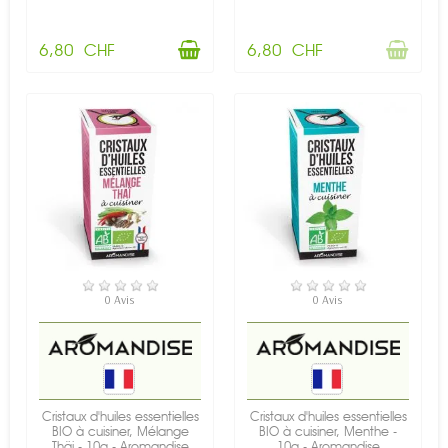
6,80 CHF
6,80 CHF
RUPTURE DE STOCK
EN STOCK
0 Avis
0 Avis
Cristaux d'huiles essentielles
Cristaux d'huiles essentielles
BIO à cuisiner, Mélange
BIO à cuisiner, Menthe -
Thäi - 10g - Aromandise
10g - Aromandise