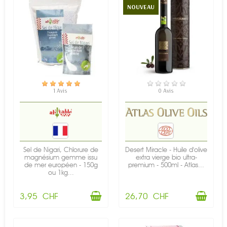
NOUVEAU
EN STOCK
EN STOCK
1 Avis
0 Avis
Sel de Nigari, Chlorure de
Desert Miracle - Huile d'olive
magnésium gemme issu
extra vierge bio ultra-
de mer européen - 150g
premium - 500ml - Atlas...
ou 1kg...
3,95 CHF
26,70 CHF