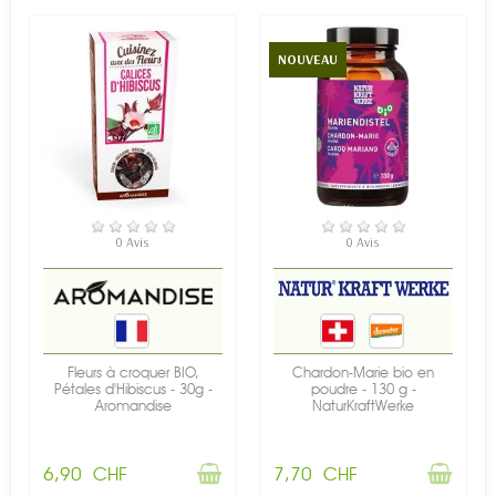
NOUVEAU
RUPTURE DE STOCK
RUPTURE DE STOCK
0 Avis
0 Avis
Fleurs à croquer BIO,
Chardon-Marie bio en
Pétales d'Hibiscus - 30g -
poudre - 130 g -
Aromandise
NaturKraftWerke
6,90 CHF
7,70 CHF