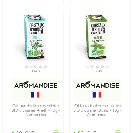
RUPTURE DE STOCK
RUPTURE DE STOCK
0 Avis
0 Avis
Cristaux d'huiles essentielles
Cristaux d'huiles essentielles
BIO à cuisiner, Aneth - 10g -
BIO à cuisiner, Basilic - 10g -
Aromandise
Aromandise
6,80 CHF
6,80 CHF