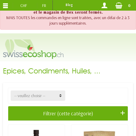
CHF
FR
Blog
0
PORTS OFFERTS
DES 120.-
!! Important !! Jusqu'au 20 août 2026, le support téléphonique
et le magasin de Bex seront fermés.
MAIS TOUTES les commandes en ligne sont traitées, avec un délai de 2 à 3
jours supplémentaires.
Epices, Condiments, Huiles, ...
-- veuillez choisir --
Filtrer (cette catégorie)