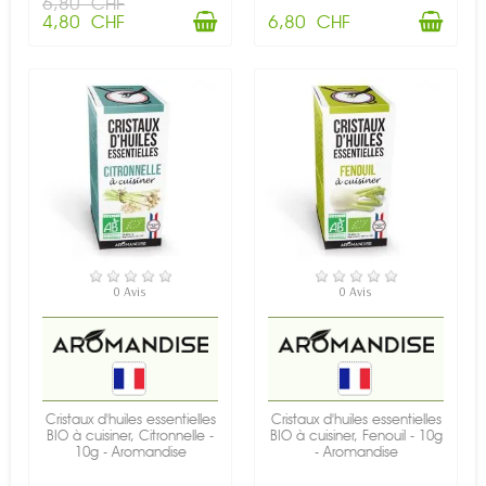
6,80 CHF
4,80 CHF
6,80 CHF
EN STOCK
EN STOCK
0 Avis
0 Avis
Cristaux d'huiles essentielles
Cristaux d'huiles essentielles
BIO à cuisiner, Citronnelle -
BIO à cuisiner, Fenouil - 10g
10g - Aromandise
- Aromandise