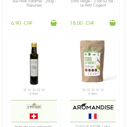
aux note caramel - 250g -
Extra Vierge - 2,5dl ou 5dl -
Rapunzel
Le Petit Cageot
6,90 CHF
18,00 CHF
EN STOCK
RUPTURE DE STOCK
0 Avis
0 Avis
Huile de noix artisanale,
CIAO LE SUCRE ! Une